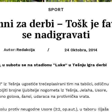
SPORT
mni za derbi – Tošk je fa
se nadigravati
Autor:
Redakcija
/
24 Oktobra, 2014
, u subotu se na stadionu “Luke” u Tešnju igra derbi
 iz Tešnja ugostiće trećeplasirani tim na tablici, odličnu
ljiti brojne ljubitelje nogometa iz Tešnja, Jelaha, Usore,
puno golova, šansi, udaraca na protivnička vrata.
olu protiv neugodne Usore (3:2, op.aut.), u taboru Ilijaša