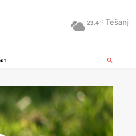
Tešanj
C
23.4
ORT