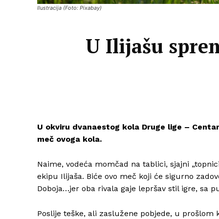
Ilustracija (Foto: Pixabay)
U Ilijašu spre
U okviru dvanaestog kola Druge lige – Centar
meč ovoga kola.
Naime, vodeća momčad na tablici, sjajni „topnici“
ekipu Ilijaša. Biće ovo meč koji će sigurno zadovo
Doboja…jer oba rivala gaje lepršav stil igre, sa 
Poslije teške, ali zaslužene pobjede, u prošlom k