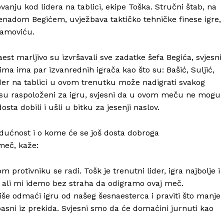
nju kod lidera na tablici, ekipe Toška. Stručni štab, na
nadom Begićem, uvježbava taktičko tehničke finese igre, 
mamoviću.
aest marljivo su izvršavali sve zadatke šefa Begića, svjesni
ima ima par izvanrednih igrača kao što su: Bašić, Suljić,
er na tablici u ovom trenutku može nadigrati svakog
i su raspoloženi za igru, svjesni da u ovom meču ne mogu
ta dobili i ušli u bitku za jesenji naslov.
udućnost i o kome će se još dosta dobroga
 meč, kaže:
rotivniku se radi. Tošk je trenutni lider, igra najbolje i
u“ ali mi idemo bez straha da odigramo ovaj meč.
 više odmaći igru od našeg šesnaesterca i praviti što manje
pasni iz prekida. Svjesni smo da će domaćini jurnuti kao