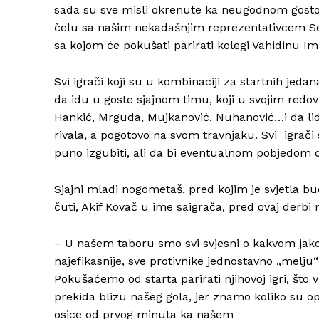
sada su sve misli okrenute ka neugodnom gostova
čelu sa našim nekadašnjim reprezentativcem Se
sa kojom će pokušati parirati kolegi Vahidinu I
Svi igrači koji su u kombinaciji za startnih jedan
da idu u goste sjajnom timu, koji u svojim redov
Hankić, Mrguda, Mujkanović, Nuhanović…i da lid
rivala, a pogotovo na svom travnjaku. Svi igrač
puno izgubiti, ali da bi eventualnom pobjedom dos
Sjajni mladi nogometaš, pred kojim je svjetla b
čuti, Akif Kovač u ime saigrača, pred ovaj derbi
– U našem taboru smo svi svjesni o kakvom jakom p
najefikasnije, sve protivnike jednostavno „melj
Pokušaćemo od starta parirati njihovoj igri, što
prekida blizu našeg gola, jer znamo koliko su o
osice od prvog minuta ka našem