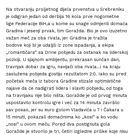
Na otvaranju proljetnog dijela prvenstva u Srebreniku
je odigran jedan od derbija 16 kola
prve nogometne
lige Federacije BiH,a u kome su snage odmjerili domaća
Gradina i jesenji
prvak, tim Goražda. Bio je ovo izuzetno
važan meč za oba rivala, jer Gradina je tražila
bodove
koji bi je udaljili iz zone ispadanja, a ekipa
„romantičara“ sa Drine pobjedu za ostanak na
liderskoj
poziciji. U sjajnom ambijentu, prekrasan sunčan dan,
travnjak dobar za igru, navijači
oba rivala…i na kraju
zaslužena pobjeda gostiju rezultatom 2:0. Iako su pred
početak meča iz
tabora Gradine stizale optimistične
najave da će nadigrati lidera i slaviti pobjedu, od toga
na
travnjaku nije bilo ništa. Goražde je od prvog minuta
uspostavilo kontrolu igre i već za 14
minuta završilo
sav posao, jer su euro golom Vladavića u 7 i Čakara u
15 minuti, pokazali
domaćinima ko „kosi“ a ko vodu
„nosi“ u ovom meču. Pored dva postignuta gola
Goražde je
stvorilo je tri, četiri izgledne prilike koje nisu