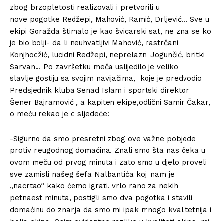
zbog brzopletosti realizovali i pretvorili u
nove
pogotke Redžepi, Mahović, Ramić, Drljević… Sve u
ekipi Goražda štimalo je kao švicarski sat, ne
zna se ko
je bio bolji- da li neuhvatljivi Mahović, rastrčani
Konjhodžić, lucidni
Redžepi, neprelazni Jogunčić, britki
Sarvan… Po završetku meča uslijedilo je veliko
slavlje
gostiju sa svojim navijačima, koje je predvodio
Predsjednik kluba Senad Islam i sportski
direktor
Šener Bajramović , a kapiten ekipe,odlični Samir Čakar,
o meču rekao je o sljedeće:
-Sigurno da smo presretni zbog ove važne pobjede
protiv neugodnog domaćina. Znali smo šta
nas čeka u
ovom meču od prvog minuta i zato smo u djelo proveli
sve zamisli našeg šefa
Nalbantića koji nam je
„nacrtao“ kako ćemo igrati. Vrlo rano za nekih
petnaest
minuta, postigli smo dva pogotka i stavili
domaćinu do znanja da smo mi ipak mnogo
kvalitetnija i