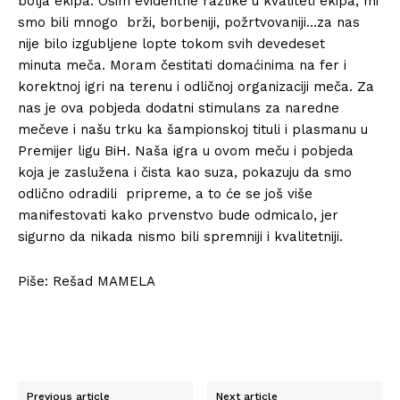
bolja ekipa. Osim evidentne razlike u kvaliteti ekipa, mi
smo bili mnogo
brži, borbeniji, požrtvovaniji…za nas
nije bilo izgubljene lopte tokom svih devedeset
minuta
meča. Moram čestitati domaćinima na fer i
korektnoj igri na terenu i odličnoj organizaciji
meča. Za
nas je ova pobjeda dodatni stimulans za naredne
mečeve i našu trku ka šampionskoj
tituli i plasmanu u
Premijer ligu BiH. Naša igra u ovom meču i pobjeda
koja je zaslužena i
čista kao suza, pokazuju da smo
odlično odradili pripreme, a to će se još više
manifestovati
kako prvenstvo bude odmicalo, jer
sigurno da nikada nismo bili spremniji i kvalitetniji.
Piše: Rešad MAMELA
Previous article
Next article