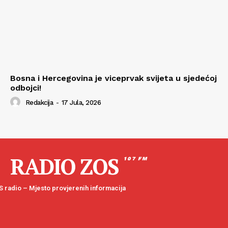
Bosna i Hercegovina je viceprvak svijeta u sjedećoj
odbojci!
Redakcija
-
17 Jula, 2026
RADIO ZOS
107 FM
 radio – Mjesto provjerenih informacija