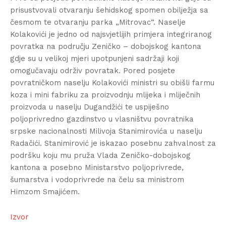
prisustvovali otvaranju šehidskog spomen obilježja sa
česmom te otvaranju parka „Mitrovac“. Naselje
Kolakovići je jedno od najsvjetlijih primjera integriranog
povratka na području Zeničko – dobojskog kantona
gdje su u velikoj mjeri upotpunjeni sadržaji koji
omogučavaju održiv povratak. Pored posjete
povratničkom naselju Kolakovići ministri su obišli farmu
koza i mini fabriku za proizvodnju mlijeka i mliječnih
proizvoda u naselju Dugandžići te uspiješno
poljoprivredno gazdinstvo u vlasništvu povratnika
srpske nacionalnosti Milivoja Stanimirovića u naselju
Radačići. Stanimirović je iskazao posebnu zahvalnost za
podršku koju mu pruža Vlada Zeničko-dobojskog
kantona a posebno Ministarstvo poljoprivrede,
šumarstva i vodoprivrede na čelu sa ministrom
Himzom Smajićem.
Izvor