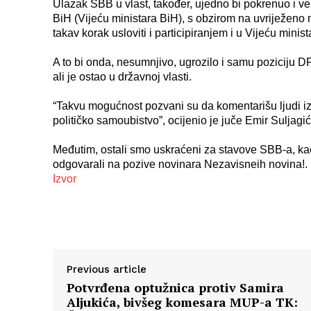
Ulazak SBB u vlast, također, ujedno bi pokrenuo i vel
BiH (Vijeću ministara BiH), s obzirom na uvriježeno
takav korak usloviti i participiranjem i u Vijeću minis
A to bi onda, nesumnjivo, ugrozilo i samu poziciju D
ali je ostao u državnoj vlasti.
“Takvu mogućnost pozvani su da komentarišu ljudi iz S
političko samoubistvo”, ocijenio je juče Emir Suljagi
Međutim, ostali smo uskraćeni za stavove SBB-a, kao i 
odgovarali na pozive novinara Nezavisneih novina!.
Izvor
Previous article
Potvrđena optužnica protiv Samira
Aljukića, bivšeg komesara MUP-a TK: