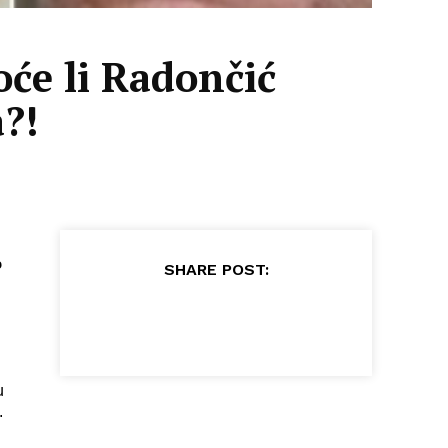
e li Radončić
a?!
o
SHARE POST:
u
.