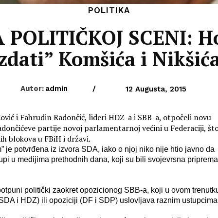
POLITIKA
POLITIČKOJ SCENI: Hoć
zdati” Komšića i Nikšić
Autor:
admin
/
12 Augusta, 2015
ović i Fahrudin Radončić, lideri HDZ-a i SBB-a, otpočeli novu
dončićeve partije novoj parlamentarnoj većini u Federaciji, št
h blokova u FBiH i državi.
 je potvrđena iz izvora SDA, iako o njoj niko nije htio javno da
tupi u medijima prethodnih dana, koji su bili svojevrsna priprema
otpuni politički zaokret opozicionog SBB-a, koji u ovom trenutk
(SDA i HDZ) ili opoziciji (DF i SDP) uslovljava raznim ustupcima