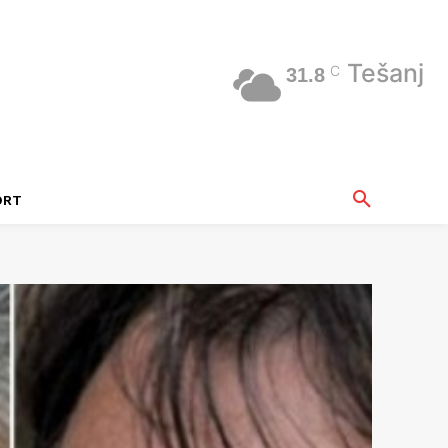
Tešanj
C
31.8
ORT