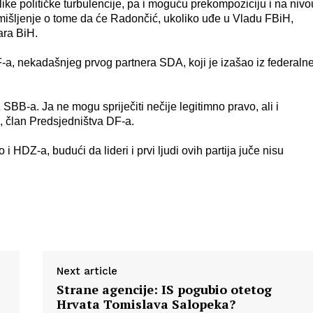
ike političke turbulencije, pa i moguću prekompoziciju i na nivo
 mišljenje o tome da će Radončić, ukoliko uđe u Vladu FBiH,
tara BiH.
F-a, nekadašnjeg prvog partnera SDA, koji je izašao iz federalne
BB-a. Ja ne mogu spriječiti nečije legitimno pravo, ali i
ć, član Predsjedništva DF-a.
HDZ-a, budući da lideri i prvi ljudi ovih partija juče nisu
Next article
Strane agencije: IS pogubio otetog
Hrvata Tomislava Salopeka?