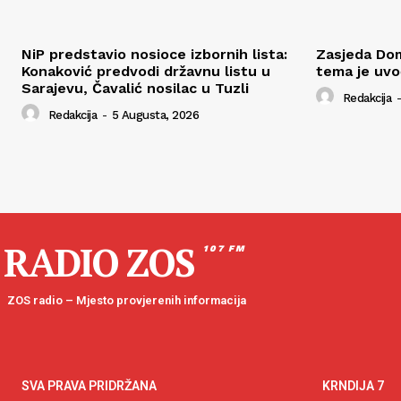
NiP predstavio nosioce izbornih lista:
Zasjeda Dom
Konaković predvodi državnu listu u
tema je uv
Sarajevu, Čavalić nosilac u Tuzli
Redakcija
-
Redakcija
-
5 Augusta, 2026
RADIO ZOS
107 FM
ZOS radio – Mjesto provjerenih informacija
SVA PRAVA PRIDRŽANA
KRNDIJA 7