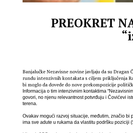
PREOKRET NA 
“i
Banjalučke Nezavisne novine javljaju da su Dragan Č
rundu intenzivnih kontakata s ciljem priključenja Ra
bi moglo da dovede do nove prekompozicije politički
Informacija o tim intenzivnim kontaktima “Nezavisnim”
govori, no njenu relevantnost potvrđuju i Čovićevi is
terena.
Ovakav mogući razvoj situacije, međutim, značio bi p
ima sve adute u rukama da vlastitu podršku poziciji 