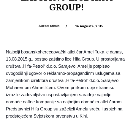
GROUP!
Autor:
admin
/
14 Augusta, 2015
Najbolji bosanskohercegovački atletičar Amel Tuka je danas,
13.08.2015.g., postao zaštitno lice Hifa Group. U prostorijama
društva „Hifa-Petrol“ d.o.o. Sarajevo, Amel je potpisao
dvogodišnji ugovor o reklamno-propagandinm uslugama sa
zamjenikom direktora društva „Hifa-Petrol“ d.o.o. Sarajevo
Muharemom Ahmetlićem. Ovom prilikom obje strane su
izrazile zadovoljstvo uspostavljanjem saradnje najbolje
domaće naftne kompanije sa najboljim domaćim atletičarom.
Predstavnici Hifa Group su zaželjeli Amelu sreću i uspjeh na
predstojećem Svjetskom prvenstvu u Kini.