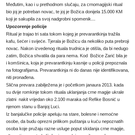
Međutim, kao i u prethodnom slučaju, za crnomagijski ritual
bio joj je potreban novac, te joj je Božica donijela 15.000 KM
koji je sakupila za svoj nadgrobni spomenik…
Upozorenje policije
Ritual je trajao tri sata tokom kojeg je prevarantkinja tražila
kafu, šećer i svijeće. Tjerala je Božicu da nekoliko puta prebroji
novac. Nakon izvedenog rituala trudnica je otišla, da bi nedugo
zatim, Božica shvatila da para nema. Kod Božice Zarić bila je
i komšinica, koja je prevarantkinju kasnije u policiji prepoznala
na fotografijama. Prevarantkinja ni do danas nije identifikovana,
niti pronađena.
Slična prevara zabilježena je i početkom janaura 2013. kada
su dvije romkinje tokom rituala uklanjanja crne magije ukrale
zlatni nakit vrijedan oko 2.100 maraka od Refike Bosnić u
njenom stanu u Banjoj Luci.
Iz banjalučke policije apeluju na stare, bolesne i nemoćne
osobe, da budu oprezni prilikom puštanja u kuću nepoznatih
osoba koje pružaju razne usluge poput skidanja crne magije,