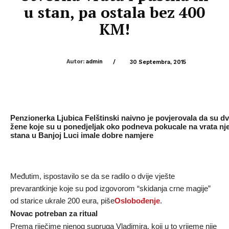
u stan, pa ostala bez 400
KM!
Autor:
admin
/
30 Septembra, 2015
Penzionerka Ljubica Felštinski naivno je povjerovala da su dv
žene koje su u ponedjeljak oko podneva pokucale na vrata nj
stana u Banjoj Luci imale dobre namjere
Međutim, ispostavilo se da se radilo o dvije vješte
prevarantkinje koje su pod izgovorom “skidanja crne magije”
od starice ukrale 200 eura, piše
Oslobođenje
.
Novac potreban za ritual
Prema riječime njenog supruga Vladimira, koji u to vrijeme nije