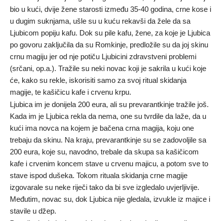
bio u kući, dvije žene starosti između 35-40 godina, crne kose i
u dugim suknjama, ušle su u kuću rekavši da žele da sa
Ljubicom popiju kafu. Dok su pile kafu, žene, za koje je Ljubica
po govoru zaključila da su Romkinje, predložile su da joj skinu
crnu magiju jer od nje potiču Ljubicini zdravstveni problemi
(srčani, op.a.). Tražile su neki novac koji je sakrila u kući koje
će, kako su rekle, iskorisiti samo za svoj ritual skidanja
magije, te kašičicu kafe i crvenu krpu.
Ljubica im je donijela 200 eura, ali su prevarantkinje tražile još.
Kada im je Ljubica rekla da nema, one su tvrdile da laže, da u
kući ima novca na kojem je bačena crna magija, koju one
trebaju da skinu. Na kraju, prevarantkinje su se zadovoljile sa
200 eura, koje su, navodno, trebale da skupa sa kašičicom
kafe i crvenim koncem stave u crvenu majicu, a potom sve to
stave ispod dušeka. Tokom rituala skidanja crne magije
izgovarale su neke riječi tako da bi sve izgledalo uvjerljivije.
Međutim, novac su, dok Ljubica nije gledala, izvukle iz majice i
stavile u džep.