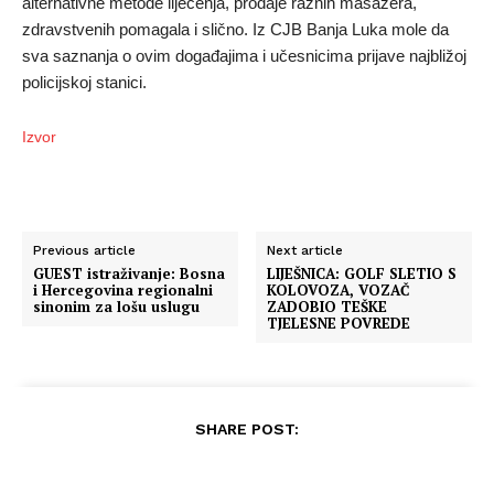
alternativne metode liječenja, prodaje raznih masažera,
zdravstvenih pomagala i slično. Iz CJB Banja Luka mole da
sva saznanja o ovim događajima i učesnicima prijave najbližoj
policijskoj stanici.
Izvor
Previous article
Next article
GUEST istraživanje: Bosna
LIJEŠNICA: GOLF SLETIO S
i Hercegovina regionalni
KOLOVOZA, VOZAČ
sinonim za lošu uslugu
ZADOBIO TEŠKE
TJELESNE POVREDE
SHARE POST: