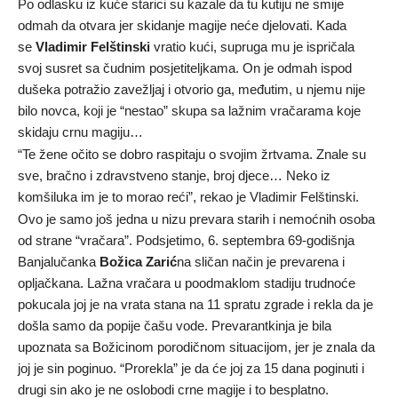
Po odlasku iz kuće starici su kazale da tu kutiju ne smije
odmah da otvara jer skidanje magije neće djelovati. Kada
se
Vladimir Felštinski
vratio kući, supruga mu je ispričala
svoj susret sa čudnim posjetiteljkama. On je odmah ispod
dušeka potražio zavežljaj i otvorio ga, međutim, u njemu nije
bilo novca, koji je “nestao” skupa sa lažnim vračarama koje
skidaju crnu magiju…
“Te žene očito se dobro raspitaju o svojim žrtvama. Znale su
sve, bračno i zdravstveno stanje, broj djece… Neko iz
komšiluka im je to morao reći”, rekao je Vladimir Felštinski.
Ovo je samo još jedna u nizu prevara starih i nemoćnih osoba
od strane “vračara”. Podsjetimo, 6. septembra 69-godišnja
Banjalučanka
Božica Zarić
na sličan način je prevarena i
opljačkana. Lažna vračara u poodmaklom stadiju trudnoće
pokucala joj je na vrata stana na 11 spratu zgrade i rekla da je
došla samo da popije čašu vode. Prevarantkinja je bila
upoznata sa Božicinom porodičnom situacijom, jer je znala da
joj je sin poginuo. “Prorekla” je da će joj za 15 dana poginuti i
drugi sin ako je ne oslobodi crne magije i to besplatno.