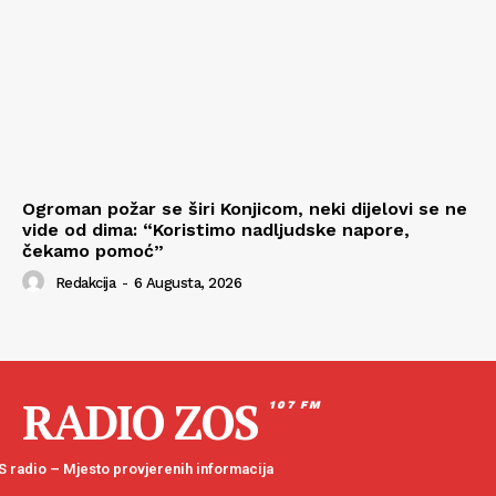
Ogroman požar se širi Konjicom, neki dijelovi se ne
vide od dima: “Koristimo nadljudske napore,
čekamo pomoć”
Redakcija
-
6 Augusta, 2026
RADIO ZOS
107 FM
 radio – Mjesto provjerenih informacija