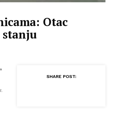
inicama: Otac
 stanju
om
SHARE POST:
E.