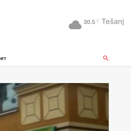
Tešanj
C
30.5
ORT