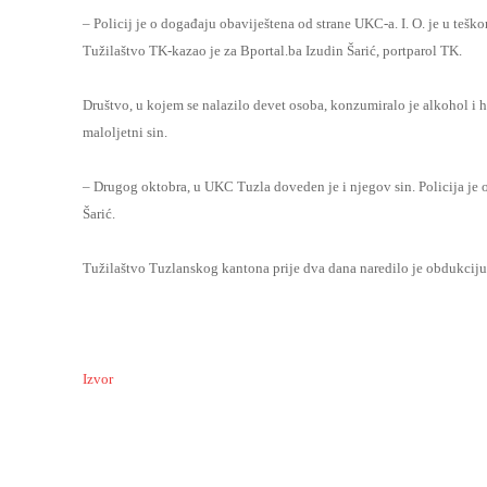
– Policij je o događaju obaviještena od strane UKC-a. I. O. je u teš
Tužilaštvo TK-kazao je za Bportal.ba Izudin Šarić, portparol TK.
Društvo, u kojem se nalazilo devet osoba, konzumiralo je alkohol i 
maloljetni sin.
– Drugog oktobra, u UKC Tuzla doveden je i njegov sin. Policija je ob
Šarić.
Tužilaštvo Tuzlanskog kantona prije dva dana naredilo je obdukciju ti
Izvor