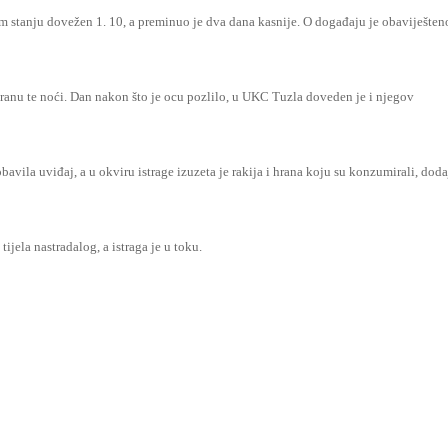
kom stanju dovežen 1. 10, a preminuo je dva dana kasnije. O događaju je obaviješten
hranu te noći. Dan nakon što je ocu pozlilo, u UKC Tuzla doveden je i njegov
avila uviđaj, a u okviru istrage izuzeta je rakija i hrana koju su konzumirali, doda
jela nastradalog, a istraga je u toku.