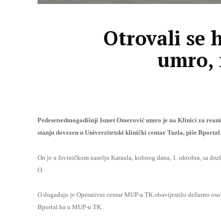
Otrovali se 
umro, 
Pedesetsedmogodišnji Ismet Omerović umro je na Klinici za reanim
stanju dovezen u Univerzitetski klinički centar Tuzla, piše Bportal
On je u živiničkom naselju Karaula, kobnog dana, 1. oktobra, sa druš
O.
O događaju je Operativni centar MUP-a TK obavijestilo dežurno osobl
Bportal.ba u MUP-u TK.