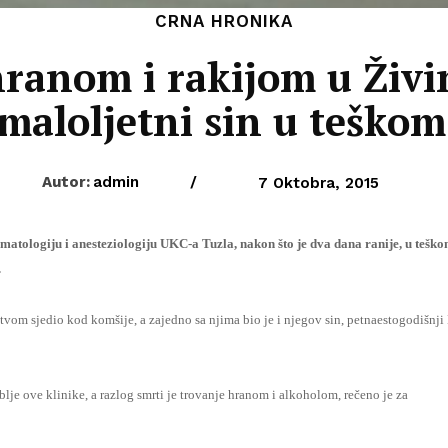
CRNA HRONIKA
hranom i rakijom u Živ
maloljetni sin u teškom
Autor:
admin
/
7 Oktobra, 2015
atologiju i anesteziologiju UKC-a Tuzla, nakon što je dva dana ranije, u tešk
.
tvom sjedio kod komšije, a zajedno sa njima bio je i njegov sin, petnaestogodišnji 
je ove klinike, a razlog smrti je trovanje hranom i alkoholom, rečeno je za