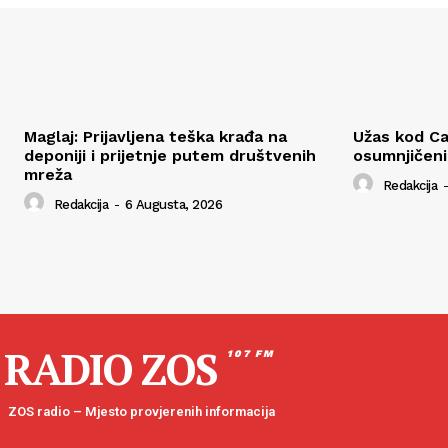
Maglaj: Prijavljena teška krađa na
Užas kod Ca
deponiji i prijetnje putem društvenih
osumnjičen
mreža
Redakcija
-
Redakcija
-
6 Augusta, 2026
RADIO ZOS
107 FM
ZOS radio – Mjesto provjerenih informacija