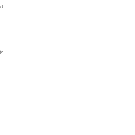
o i
je