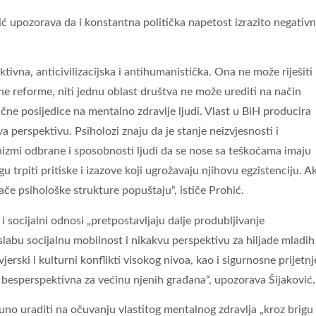
ohić upozorava da i konstantna politička napetost izrazito negativ
ivna, anticivilizacijska i antihumanistička. Ona ne može riješiti
ne reforme, niti jednu oblast društva ne može urediti na način
ične posljedice na mentalno zdravlje ljudi. Vlast u BiH producira
 perspektivu. Psiholozi znaju da je stanje neizvjesnosti i
izmi odbrane i sposobnosti ljudi da se nose sa teškoćama imaju
trpiti pritiske i izazove koji ugrožavaju njihovu egzistenciju. A
jače psihološke strukture popuštaju“, ističe Prohić.
 socijalni odnosi „pretpostavljaju dalje produbljivanje
slabu socijalnu mobilnost i nikakvu perspektivu za hiljade mladih 
rski i kulturni konflikti visokog nivoa, kao i sigurnosne prijetnj
a i besperspektivna za većinu njenih građana“, upozorava Šijaković.
o uraditi na očuvanju vlastitog mentalnog zdravlja „kroz brigu