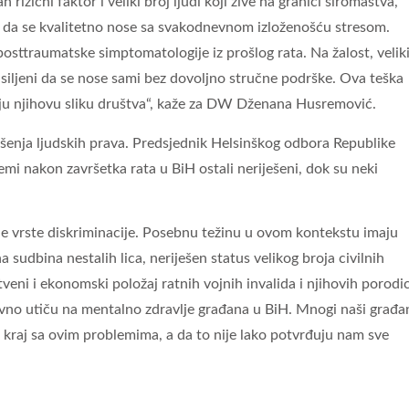
izični faktor i veliki broj ljudi koji žive na granici siromaštva,
da se kvalitetno nose sa svakodnevnom izloženošću stresom.
osttraumatske simptomatologije iz prošlog rata. Na žalost, velik
 prisiljeni da se nose sami bez dovoljno stručne podrške. Ova teška
uju njihovu sliku društva“, kaže za DW Dženana Husremović.
ršenja ljudskih prava. Predsjednik Helsinškog odbora Republike
i nakon završetka rata u BiH ostali neriješeni, dok su neki
e vrste diskriminacije. Posebnu težinu u ovom kontekstu imaju
a sudbina nestalih lica, neriješen status velikog broja civilnih
tveni i ekonomski položaj ratnih vojnih invalida i njihovih porodi
ivno utiču na mentalno zdravlje građana u BiH. Mnogi naši građa
i na kraj sa ovim problemima, a da to nije lako potvrđuju nam sve