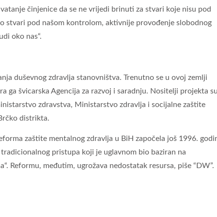
atanje činjenice da se ne vrijedi brinuti za stvari koje nisu pod
uno stvari pod našom kontrolom, aktivnije provođenje slobodnog
udi oko nas“.
tanja duševnog zdravlja stanovništva. Trenutno se u ovoj zemlji
a ga švicarska Agencija za razvoj i saradnju. Nositelji projekta s
istarstvo zdravstva, Ministarstvo zdravlja i socijalne zaštite
Brčko distrikta.
reforma zaštite mentalnog zdravlja u BiH započela još 1996. godi
d tradicionalnog pristupa koji je uglavnom bio baziran na
a“. Reformu, međutim, ugrožava nedostatak resursa, piše “DW”.