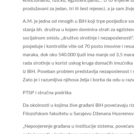
emocionalnu, fizičku, egzistencijalnu… U to vrijeme s
produžavani za jedan, tri ili šest mjeseci, a ja sam živ
A.M. je jedna od mnogih u BiH koji trpe posljedice so
stanja bh. društva u kojem dominira strah za egzistenci
socijalnom smislu „društvo sirotinje i nezaposlenosti“
posjeduje i kontroliše više od 70 posto imovine i resu
maraka, dok oko 540.000 ljudi ima manje od 3,5 mar
rada sirotinje u korist uskog kruga domaćih imućnika i
iz BiH. Poseban problem predstavlja nezaposlenost i s
Zato je i razumljiva njihova želja i borba da odu u ra
PTSP i stručna podrška
Da okolnosti u kojima žive građani BiH povećavaju riz
Filozofskom fakultetu u Sarajevu Dženana Husremov
„Nepovjerenje građana u institucije sistema, povećana 