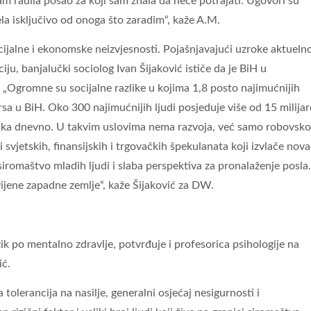
am radila posao za koji sam znala da neće potrajati. Ugovori su
jela isključivo od onoga što zaradim“, kaže A.M.
cijalne i ekonomske neizvjesnosti. Pojašnjavajući uzroke aktueln
ju, banjalučki sociolog Ivan Šijaković ističe da je BiH u
. „Ogromne su socijalne razlike u kojima 1,8 posto najimućnijih
rsa u BiH. Oko 300 najimućnijih ljudi posjeduje više od 15 milijar
aka dnevno. U takvim uslovima nema razvoja, već samo robovsk
 svjetskih, finansijskih i trgovačkih špekulanata koji izvlače nov
iromaštvo mladih ljudi i slaba perspektiva za pronalaženje posla.
zvijene zapadne zemlje“, kaže Šijaković za DW.
ik po mentalno zdravlje, potvrđuje i profesorica psihologije na
ić.
tolerancija na nasilje, generalni osjećaj nesigurnosti i