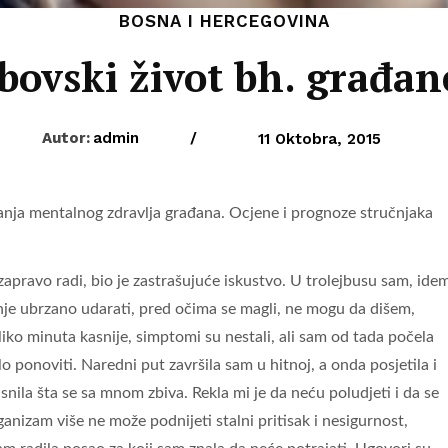
BOSNA I HERCEGOVINA
bovski život bh. građane
Autor:
admin
/
11 Oktobra, 2015
stanja mentalnog zdravlja građana. Ocjene i prognoze stručnjaka
apravo radi, bio je zastrašujuće iskustvo. U trolejbusu sam, ide
nje ubrzano udarati, pred očima se magli, ne mogu da dišem,
ko minuta kasnije, simptomi su nestali, ali sam od tada počela
lo ponoviti. Naredni put završila sam u hitnoj, a onda posjetila i
snila šta se sa mnom zbiva. Rekla mi je da neću poludjeti i da se
anizam više ne može podnijeti stalni pritisak i nesigurnost,