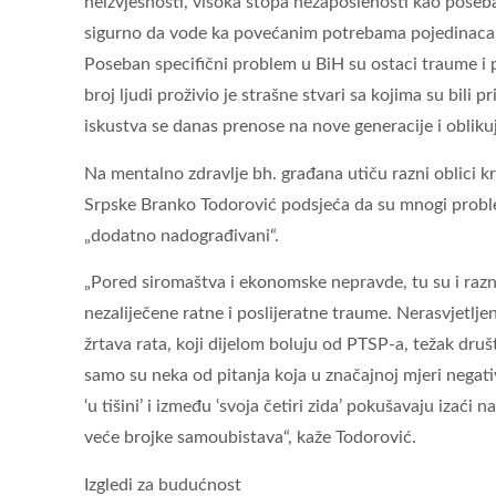
neizvjesnosti, visoka stopa nezaposlenosti kao poseban r
sigurno da vode ka povećanim potrebama pojedinaca 
Poseban specifični problem u BiH su ostaci traume i p
broj ljudi proživio je strašne stvari sa kojima su bili
iskustva se danas prenose na nove generacije i oblik
Na mentalno zdravlje bh. građana utiču razni oblici k
Srpske Branko Todorović podsjeća da su mnogi problem
„dodatno nadograđivani“.
„Pored siromaštva i ekonomske nepravde, tu su i razn
nezaliječene ratne i poslijeratne traume. Nerasvjetljen
žrtava rata, koji dijelom boluju od PTSP-a, težak druš
samo su neka od pitanja koja u značajnoj mjeri negat
‘u tišini’ i između ‘svoja četiri zida’ pokušavaju izać
veće brojke samoubistava“, kaže Todorović.
Izgledi za budućnost