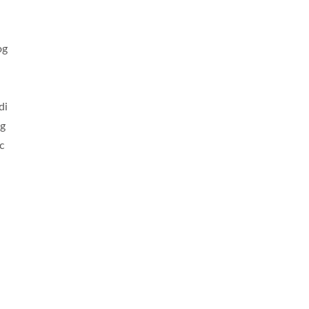
og
di
og
ac