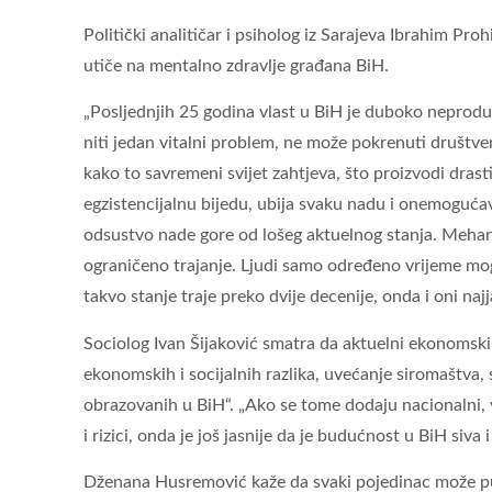
Politički analitičar i psiholog iz Sarajeva Ibrahim Pr
utiče na mentalno zdravlje građana BiH.
„Posljednjih 25 godina vlast u BiH je duboko neprodukt
niti jedan vitalni problem, ne može pokrenuti društve
kako to savremeni svijet zahtjeva, što proizvodi drast
egzistencijalnu bijedu, ubija svaku nadu i onemogućava
odsustvo nade gore od lošeg aktuelnog stanja. Mehan
ograničeno trajanje. Ljudi samo određeno vrijeme mogu 
takvo stanje traje preko dvije decenije, onda i oni naj
Sociolog Ivan Šijaković smatra da aktuelni ekonomski i
ekonomskih i socijalnih razlika, uvećanje siromaštva, 
obrazovanih u BiH“. „Ako se tome dodaju nacionalni, vje
i rizici, onda je još jasnije da je budućnost u BiH siv
Dženana Husremović kaže da svaki pojedinac može pun