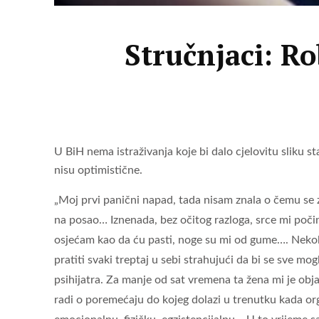
Stručnjaci: Ro
U BiH nema istraživanja koje bi dalo cjelovitu sliku 
nisu optimistične.
„Moj prvi panični napad, tada nisam znala o čemu se z
na posao… Iznenada, bez očitog razloga, srce mi poči
osjećam kao da ću pasti, noge su mi od gume…. Nekoli
pratiti svaki treptaj u sebi strahujući da bi se sve mog
psihijatra. Za manje od sat vremena ta žena mi je obja
radi o poremećaju do kojeg dolazi u trenutku kada org