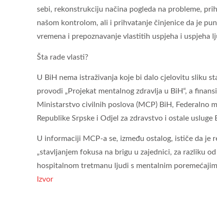
sebi, rekonstrukciju načina pogleda na probleme, prihv
našom kontrolom, ali i prihvatanje činjenice da je p
vremena i prepoznavanje vlastitih uspjeha i uspjeha lj
Šta rade vlasti?
U BiH nema istraživanja koje bi dalo cjelovitu sliku s
provodi „Projekat mentalnog zdravlja u BiH“, a finansir
Ministarstvo civilnih poslova (MCP) BiH, Federalno min
Republike Srpske i Odjel za zdravstvo i ostale usluge 
U informaciji MCP-a se, između ostalog, ističe da je 
„stavljanjem fokusa na brigu u zajednici, za razliku o
hospitalnom tretmanu ljudi s mentalnim poremećajim
Izvor