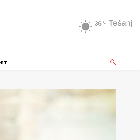
Tešanj
C
36
ORT