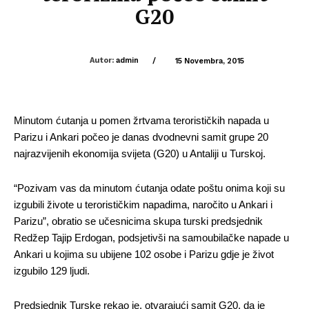
G20
Autor:
admin
/
15 Novembra, 2015
Minutom ćutanja u pomen žrtvama terorističkih napada u
Parizu i Ankari počeo je danas dvodnevni samit grupe 20
najrazvijenih ekonomija svijeta (G20) u Antaliji u Turskoj.
“Pozivam vas da minutom ćutanja odate poštu onima koji su
izgubili živote u terorističkim napadima, naročito u Ankari i
Parizu”, obratio se učesnicima skupa turski predsjednik
Redžep Tajip Erdogan, podsjetivši na samoubilačke napade u
Ankari u kojima su ubijene 102 osobe i Parizu gdje je život
izgubilo 129 ljudi.
Predsjednik Turske rekao je, otvarajući samit G20, da je