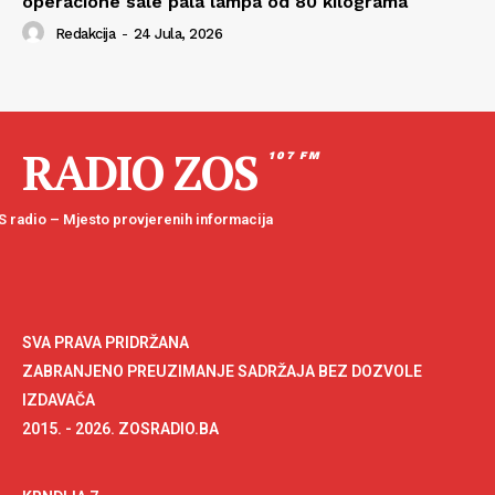
operacione sale pala lampa od 80 kilograma
Redakcija
-
24 Jula, 2026
RADIO ZOS
107 FM
 radio – Mjesto provjerenih informacija
SVA PRAVA PRIDRŽANA
ZABRANJENO PREUZIMANJE SADRŽAJA BEZ DOZVOLE
IZDAVAČA
2015. - 2026. ZOSRADIO.BA