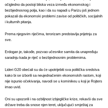
očigledno da postoji bliska veza između ekonomskog i
bezbjednosnog polja, kao i da su napadi u Parizu još jednom
pokazali da ekonomski problemi zavise od političkih, socijalnih
i kulturnih pitanja.
Prema njegovim riječima, terorizam predstavlja prijetnju za
sve.
Erdogan je, takođe, pozvao učesnike samita da unapređuju
saradnju kada je riječ o bezbjednosnim problemima.
Lideri G20 obećali su da će upotrijebiti sva politička sredstva
kako bi se izborili sa neujednačenim ekonomskih rastom, koji
nije ispunio očekivanja, navodi se u kominikeu u koji je Rojters
imao uvid.
Oni su upozorili i na ozbiljnost izbjegličke krize, rekavši da sve
države treba da snose njen teret, uključujući smještaj za