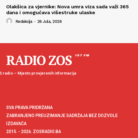
Olakšica za vjernike: Nova umra viza sada važi 365
dana i omogućava višestruke ulaske
Redakcija
-
26 Jula, 2026
RADIO ZOS
107 FM
 radio – Mjesto provjerenih informacija
SVA PRAVA PRIDRŽANA
ZABRANJENO PREUZIMANJE SADRŽAJA BEZ DOZVOLE
IZDAVAČA
2015. - 2026. ZOSRADIO.BA