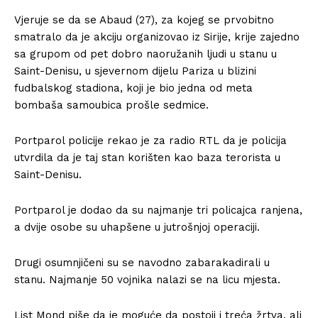
Vjeruje se da se Abaud (27), za kojeg se prvobitno
smatralo da je akciju organizovao iz Sirije, krije zajedno
sa grupom od pet dobro naoružanih ljudi u stanu u
Saint-Denisu, u sjevernom dijelu Pariza u blizini
fudbalskog stadiona, koji je bio jedna od meta
bombaša samoubica prošle sedmice.
Portparol policije rekao je za radio RTL da je policija
utvrdila da je taj stan korišten kao baza terorista u
Saint-Denisu.
Portparol je dodao da su najmanje tri policajca ranjena,
a dvije osobe su uhapšene u jutrošnjoj operaciji.
Drugi osumnjičeni su se navodno zabarakadirali u
stanu. Najmanje 50 vojnika nalazi se na licu mjesta.
List Mond piše da je moguće da postoji i treća žrtva, ali