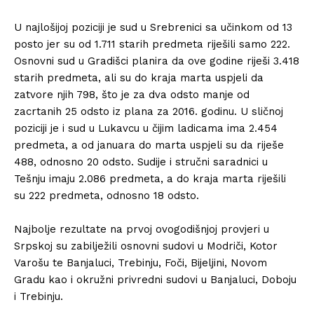
U najlošijoj poziciji je sud u Srebrenici sa učinkom od 13
posto jer su od 1.711 starih predmeta riješili samo 222.
Osnovni sud u Gradišci planira da ove godine riješi 3.418
starih predmeta, ali su do kraja marta uspjeli da
zatvore njih 798, što je za dva odsto manje od
zacrtanih 25 odsto iz plana za 2016. godinu. U sličnoj
poziciji je i sud u Lukavcu u čijim ladicama ima 2.454
predmeta, a od januara do marta uspjeli su da riješe
488, odnosno 20 odsto. Sudije i stručni saradnici u
Tešnju imaju 2.086 predmeta, a do kraja marta riješili
su 222 predmeta, odnosno 18 odsto.
Najbolje rezultate na prvoj ovogodišnjoj provjeri u
Srpskoj su zabilježili osnovni sudovi u Modriči, Kotor
Varošu te Banjaluci, Trebinju, Foči, Bijeljini, Novom
Gradu kao i okružni privredni sudovi u Banjaluci, Doboju
i Trebinju.