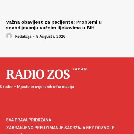
Važna obavijest za pacijente: Problemi u
snabdijevanju važnim lijekovima u BiH
Redakcija
-
8 Augusta, 2026
RADIO ZOS
107 FM
 radio – Mjesto provjerenih informacija
SVA PRAVA PRIDRŽANA
ZABRANJENO PREUZIMANJE SADRŽAJA BEZ DOZVOLE