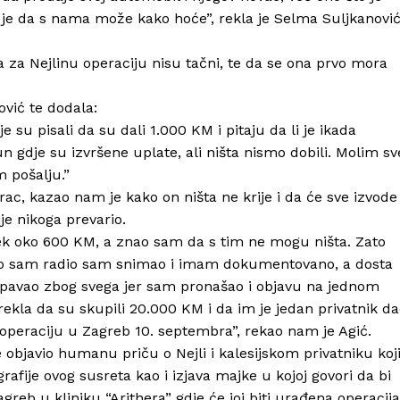
o je da s nama može kako hoće”, rekla je Selma Suljkanovi
 za Nejlinu operaciju nisu tačni, te da se ona prvo mora
ović te dodala:
e su pisali da su dali 1.000 KM i pitaju da li je ikada
 gdje su izvršene uplate, ali ništa nismo dobili. Molim sv
m pošalju.”
arac, kazao nam je kako on ništa ne krije i da će sve izvode
je nikoga prevario.
 tek oko 600 KM, a znao sam da s tim ne mogu ništa. Zato
što sam radio sam snimao i imam dokumentovano, a dosta
 spavao zbog svega jer sam pronašao i objavu na jednom
ekla da su skupili 20.000 KM i da im je jedan privatnik d
 operaciju u Zagreb 10. septembra”, rekao nam je Agić.
e objavio humanu priču o Nejli i kalesijskom privatniku koj
rafije ovog susreta kao i izjava majke u kojoj govori da bi
greb u kliniku “Arithera” gdje će joj biti urađena operacija