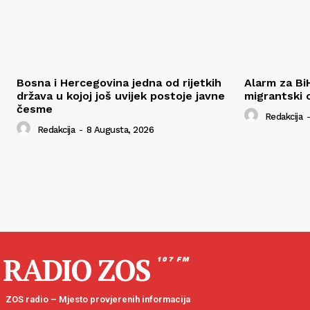
Bosna i Hercegovina jedna od rijetkih
Alarm za Bi
država u kojoj još uvijek postoje javne
migrantski 
česme
Redakcija
-
Redakcija
-
8 Augusta, 2026
RADIO ZOS
107 FM
ZOS radio – Mjesto provjerenih informacija