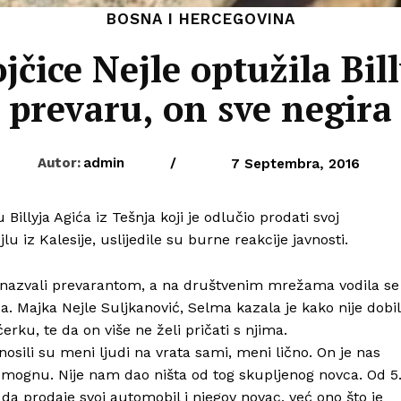
BOSNA I HERCEGOVINA
jčice Nejle optužila Bill
prevaru, on sve negira
Autor:
admin
/
7 Septembra, 2016
llyja Agića iz Tešnja koji je odlučio prodati svoj
u iz Kalesije, uslijedile su burne reakcije javnosti.
ića nazvali prevarantom, a na društvenim mrežama vodila se
ća. Majka Nejle Suljkanović, Selma kazala je kako nije dobi
erku, te da on više ne želi pričati s njima.
nosili su meni ljudi na vrata sami, meni lično. On je nas
pomognu. Nije nam dao ništa od tog skupljenog novca. Od 5
 prodaje svoj automobil i njegov novac, već ono što je