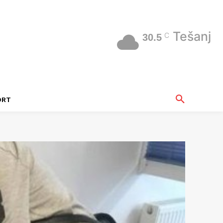
Tešanj
C
30.5
ORT