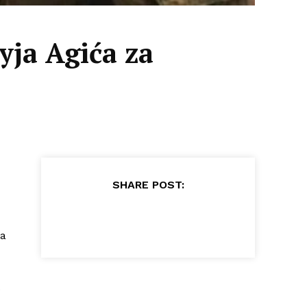
yja Agića za
SHARE POST:
la
.