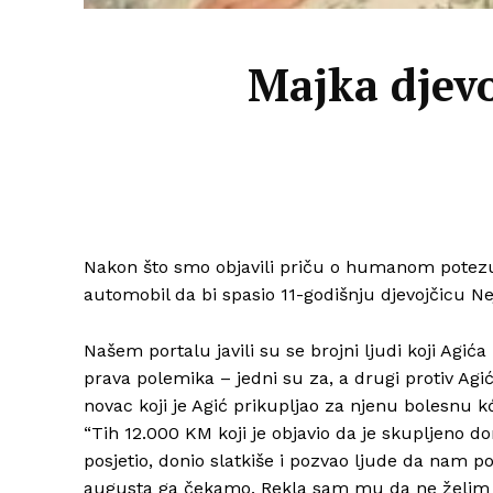
Majka djevo
Nakon što smo objavili priču o humanom potezu Bi
automobil da bi spasio 11-godišnju djevojčicu Nejl
Našem portalu javili su se brojni ljudi koji Ag
prava polemika – jedni su za, a drugi protiv Agi
novac koji je Agić prikupljao za njenu bolesnu kć
“Tih 12.000 KM koji je objavio da je skupljeno do
posjetio, donio slatkiše i pozvao ljude da nam 
augusta ga čekamo. Rekla sam mu da ne želim da