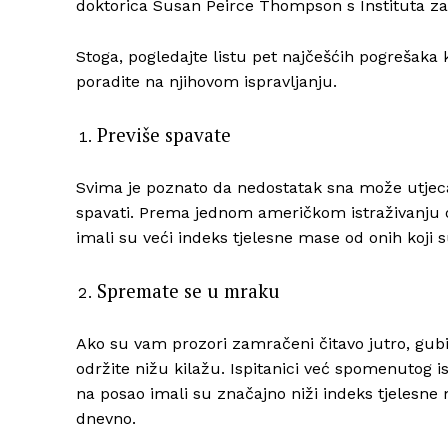
doktorica Susan Peirce Thompson s Instituta za 
Stoga, pogledajte listu pet najčešćih pogrešaka
poradite na njihovom ispravljanju.
Previše spavate
Svima je poznato da nedostatak sna može utjecat
spavati. Prema jednom američkom istraživanju ob
imali su veći indeks tjelesne mase od onih koji 
Spremate se u mraku
Ako su vam prozori zamračeni čitavo jutro, gub
održite nižu kilažu. Ispitanici već spomenutog is
na posao imali su značajno niži indeks tjelesne
dnevno.