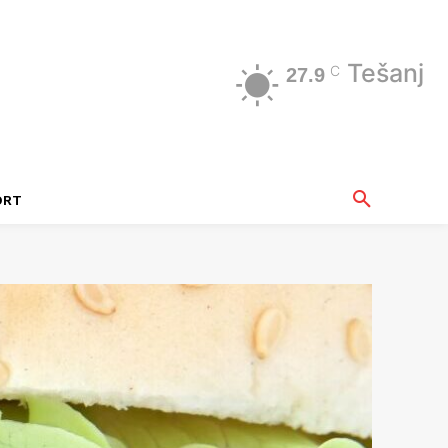
Tešanj
C
27.9
ORT