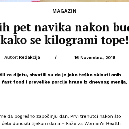
MAGAZIN
ih pet navika nakon buđ
kako se kilogrami tope!
Autor:
Redakcija
/
16 Novembra, 2016
li za dijetu, shvatili su da je jako teško skinuti onih
 fast food i prevelike porcije hrane iz dnevnog menija,
 tome da pogrešno započinju dan. Prvi trenutci nakon što
je ćete donositi tijekom dana – kaže za Women's Health