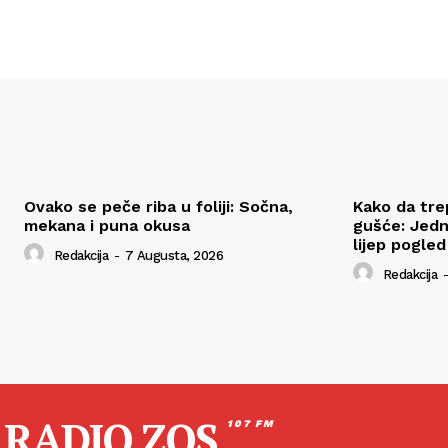
Ovako se peče riba u foliji: Sočna,
Kako da tre
mekana i puna okusa
gušće: Jedn
lijep pogled
Redakcija
-
7 Augusta, 2026
Redakcija
-
RADIO ZOS
107 FM