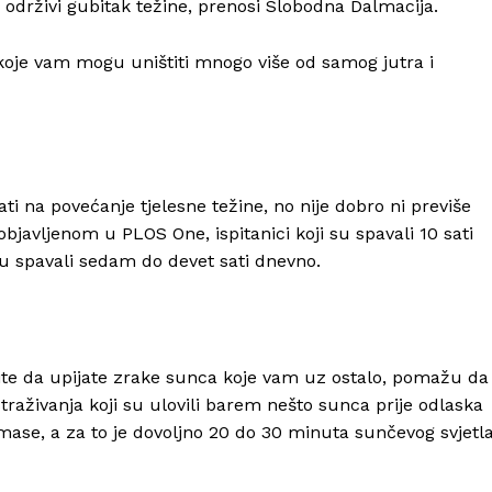
održivi gubitak težine, prenosi Slobodna Dalmacija.
 koje vam mogu uništiti mnogo više od samog jutra i
i na povećanje tjelesne težine, no nije dobro ni previše
javljenom u PLOS One, ispitanici koji su spavali 10 sati
su spavali sedam do devet sati dnevno.
ite da upijate zrake sunca koje vam uz ostalo, pomažu da
traživanja koji su ulovili barem nešto sunca prije odlaska
 mase, a za to je dovoljno 20 do 30 minuta sunčevog svjetl