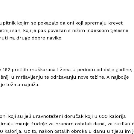
pitnik kojim se pokazalo da oni koji spremaju krevet
tniji san, koji je pak povezan s nižim indeksom tjelesne
nuti na druge dobre navike.
ike 162 pretilih muškaraca i žena u periodu od dvije godine,
ešniji u mršavljenju te održavanju nove težine. A najbolje
je težina najniža.
 oni koji su jeli uravnoteženi doručak koji u 600 kalorija
a, imaju manje žudnje za hranom ostatak dana, za razliku 
00 kalorija. Uz to, nakon ostalih obroka u danu u tijelu im j