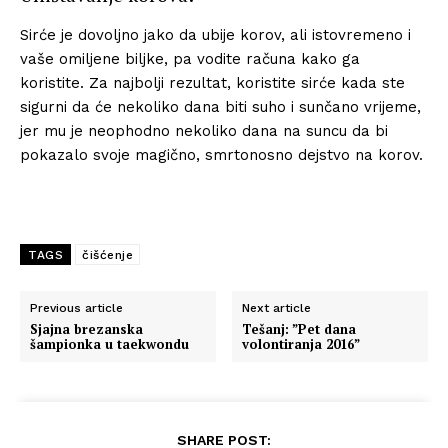
Sirće je dovoljno jako da ubije korov, ali istovremeno i
vaše omiljene biljke, pa vodite računa kako ga
koristite. Za najbolji rezultat, koristite sirće kada ste
sigurni da će nekoliko dana biti suho i sunčano vrijeme,
jer mu je neophodno nekoliko dana na suncu da bi
pokazalo svoje magično, smrtonosno dejstvo na korov.
TAGS
čišćenje
Previous article
Next article
Sjajna brezanska
Tešanj: ”Pet dana
šampionka u taekwondu
volontiranja 2016”
SHARE POST: