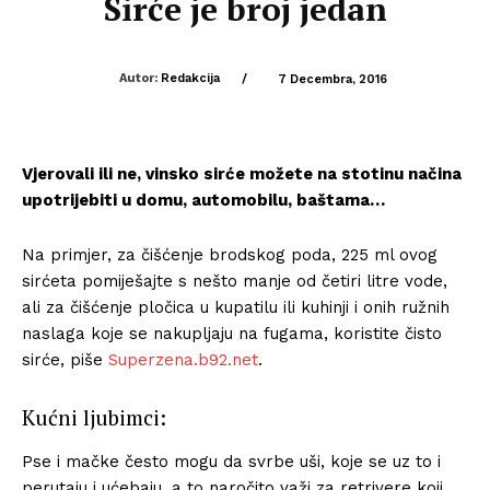
Sirće je broj jedan
Autor:
Redakcija
/
7 Decembra, 2016
Vjerovali ili ne, vinsko sirće možete na stotinu načina
upotrijebiti u domu, automobilu, baštama…
Na primjer, za čišćenje brodskog poda, 225 ml ovog
sirćeta pomiješajte s nešto manje od četiri litre vode,
ali za čišćenje pločica u kupatilu ili kuhinji i onih ružnih
naslaga koje se nakupljaju na fugama, koristite čisto
sirće, piše
Superzena.b92.net
.
Kućni ljubimci:
Pse i mačke često mogu da svrbe uši, koje se uz to i
perutaju i ućebaju, a to naročito važi za retrivere koji