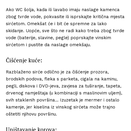
Ako WC šolja, kada ili lavabo imaju naslage kamenca
zbog tvrde vode, pokvasite ili isprskajte kritična mjesta
sirćetom. Omekšat će i bit će spremne za lako
skidanje. Uopće, sve što ne radi kako treba zbog tvrde
vode (baterije, slavine, pegle) poprskajte vinskim
sirćetom i pustite da naslage omekšaju.
Čišćenje kuće:
Razblaženo sirće odlično je za čišćenje prozora,
brodskih podova, fleka s parketa, cigala na kaminu,
pegli, diskova i DVD-jeva, zavjesa za tuširanje, tapeta,
drvenog namještaja (u kombinaciji s maslinovim uljem),
svih staklenih površina… Izuzetak je mermer i ostalo
kamenje, jer kiselina iz vinskog sirćeta može trajno
oštetiti njihovu površinu.
Uništavanje korova: