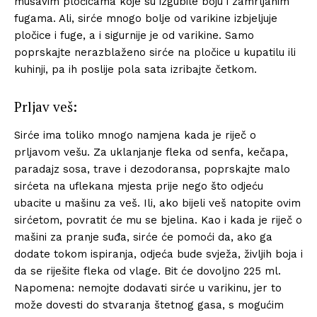
musavim pločicama koje su izgubile boju i zamrljanim
fugama. Ali, sirće mnogo bolje od varikine izbjeljuje
pločice i fuge, a i sigurnije je od varikine. Samo
poprskajte nerazblaženo sirće na pločice u kupatilu ili
kuhinji, pa ih poslije pola sata izribajte četkom.
Prljav veš:
Sirće ima toliko mnogo namjena kada je riječ o
prljavom vešu. Za uklanjanje fleka od senfa, kečapa,
paradajz sosa, trave i dezodoransa, poprskajte malo
sirćeta na uflekana mjesta prije nego što odjeću
ubacite u mašinu za veš. Ili, ako bijeli veš natopite ovim
sirćetom, povratit će mu se bjelina. Kao i kada je riječ o
mašini za pranje suđa, sirće će pomoći da, ako ga
dodate tokom ispiranja, odjeća bude svježa, življih boja i
da se riješite fleka od vlage. Bit će dovoljno 225 ml.
Napomena: nemojte dodavati sirće u varikinu, jer to
može dovesti do stvaranja štetnog gasa, s mogućim