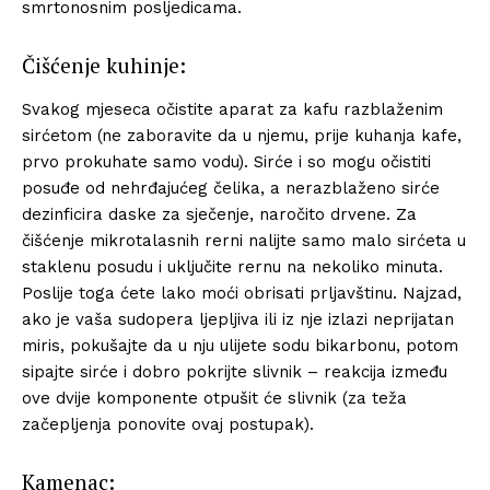
smrtonosnim posljedicama.
Čišćenje kuhinje:
Svakog mjeseca očistite aparat za kafu razblaženim
sirćetom (ne zaboravite da u njemu, prije kuhanja kafe,
prvo prokuhate samo vodu). Sirće i so mogu očistiti
posuđe od nehrđajućeg čelika, a nerazblaženo sirće
dezinficira daske za sječenje, naročito drvene. Za
čišćenje mikrotalasnih rerni nalijte samo malo sirćeta u
staklenu posudu i uključite rernu na nekoliko minuta.
Poslije toga ćete lako moći obrisati prljavštinu. Najzad,
ako je vaša sudopera ljepljiva ili iz nje izlazi neprijatan
miris, pokušajte da u nju ulijete sodu bikarbonu, potom
sipajte sirće i dobro pokrijte slivnik – reakcija između
ove dvije komponente otpušit će slivnik (za teža
začepljenja ponovite ovaj postupak).
Kamenac: