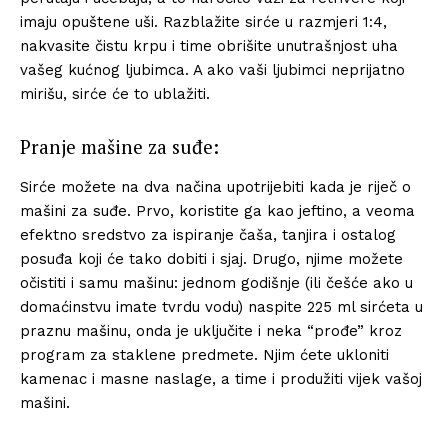
imaju opuštene uši. Razblažite sirće u razmjeri 1:4,
nakvasite čistu krpu i time obrišite unutrašnjost uha
vašeg kućnog ljubimca. A ako vaši ljubimci neprijatno
mirišu, sirće će to ublažiti.
Pranje mašine za suđe:
Sirće možete na dva načina upotrijebiti kada je riječ o
mašini za suđe. Prvo, koristite ga kao jeftino, a veoma
efektno sredstvo za ispiranje čaša, tanjira i ostalog
posuđa koji će tako dobiti i sjaj. Drugo, njime možete
očistiti i samu mašinu: jednom godišnje (ili češće ako u
domaćinstvu imate tvrdu vodu) naspite 225 ml sirćeta u
praznu mašinu, onda je uključite i neka “prođe” kroz
program za staklene predmete. Njim ćete ukloniti
kamenac i masne naslage, a time i produžiti vijek vašoj
mašini.