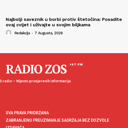
Najbolji saveznik u borbi protiv štetočina: Posadite
ovaj cvijet i uživajte u svojim biljkama
Redakcija
-
7 Augusta, 2026
RADIO ZOS
107 FM
 radio – Mjesto provjerenih informacija
SVA PRAVA PRIDRŽANA
ZABRANJENO PREUZIMANJE SADRŽAJA BEZ DOZVOLE
IZDAVAČA