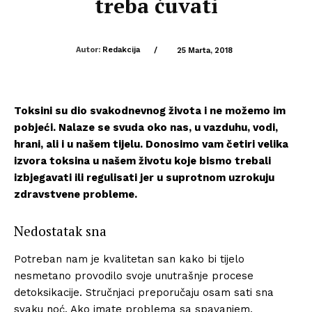
treba čuvati
Autor:
Redakcija
/
25 Marta, 2018
Toksini su dio svakodnevnog života i ne možemo im
pobjeći. Nalaze se svuda oko nas, u vazduhu, vodi,
hrani, ali i u našem tijelu. Donosimo vam četiri velika
izvora toksina u našem životu koje bismo trebali
izbjegavati ili regulisati jer u suprotnom uzrokuju
zdravstvene probleme.
Nedostatak sna
Potreban nam je kvalitetan san kako bi tijelo
nesmetano provodilo svoje unutrašnje procese
detoksikacije. Stručnjaci preporučaju osam sati sna
svaku noć. Ako imate problema sa spavanjem,