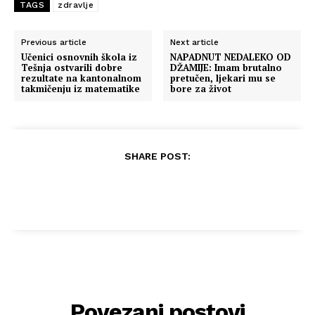
TAGS
zdravlje
Previous article
Next article
Učenici osnovnih škola iz
NAPADNUT NEDALEKO OD
Tešnja ostvarili dobre
DŽAMIJE: Imam brutalno
rezultate na kantonalnom
pretučen, ljekari mu se
takmičenju iz matematike
bore za život
SHARE POST:
Povezani postovi