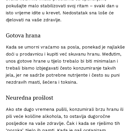
pokušajte malo stabilizovati svoj ritam – svaki dan u
isto vrijeme idite u krevet. Nedostatak sna loše će
djelovati na vaše zdravlje.
Gotova hrana
Kada se umorni vraćamo sa posla, ponekad je najlakše
doći u prodavnicu i kupiti već skuvanu hranu. Međutim,
unos gotove hrane u tijelo trebalo bi biti minimalan i
trebali bismo izbjegavati često konzumiranje takvih
jela, jer ne sadrže potrebne nutrijente i često su puni
nezdravih masti, šećera i toksina.
Neuredna prošlost
Ako ste dugo vremena pušili, konzumirali brzu hranu ili
pili veće količine alkohola, to ostavlja dugoročne
posljedice na vaše zdravlje. Čak i kada se riješimo tih
‘poroka’, tijelo ih pamti. Kada je naš organizam