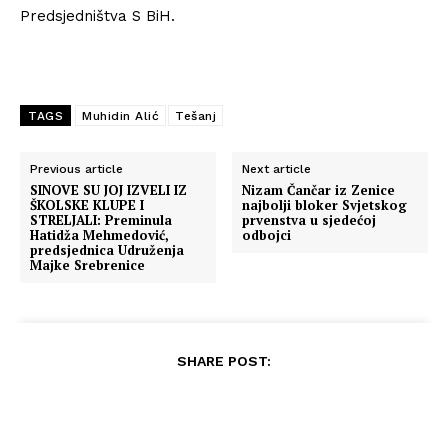
Predsjedništva S BiH.
TAGS
Muhidin Alić
Tešanj
Previous article
Next article
SINOVE SU JOJ IZVELI IZ
Nizam Čančar iz Zenice
ŠKOLSKE KLUPE I
najbolji bloker Svjetskog
STRELJALI: Preminula
prvenstva u sjedećoj
Hatidža Mehmedović,
odbojci
predsjednica Udruženja
Majke Srebrenice
SHARE POST: