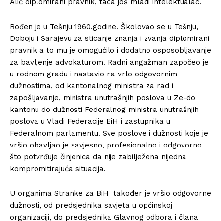
Alić diplomirani pravnik, tada još mladi intelektualac.
Rođen je u Tešnju 1960.godine. Školovao se u Tešnju,
Doboju i Sarajevu za sticanje znanja i zvanja diplomirani
pravnik a to mu je omogućilo i dodatno osposobljavanje
za bavljenje advokaturom. Radni angažman započeo je
u rodnom gradu i nastavio na vrlo odgovornim
dužnostima, od kantonalnog ministra za rad i
zapošljavanje, ministra unutrašnjih poslova u Ze-do
kantonu do dužnosti Federalnog ministra unutrašnjih
poslova u Vladi Federacije BiH i zastupnika u
Federalnom parlamentu. Sve poslove i dužnosti koje je
vršio obavljao je savjesno, profesionalno i odgovorno
što potvrđuje činjenica da nije zabilježena nijedna
kompromitirajuća situacija.
U organima Stranke za BiH također je vršio odgovorne
dužnosti, od predsjednika savjeta u općinskoj
organizaciji, do predsjednika Glavnog odbora i člana