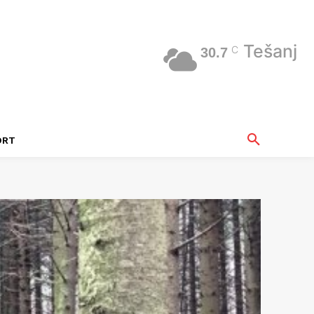
Tešanj
C
30.7
ORT