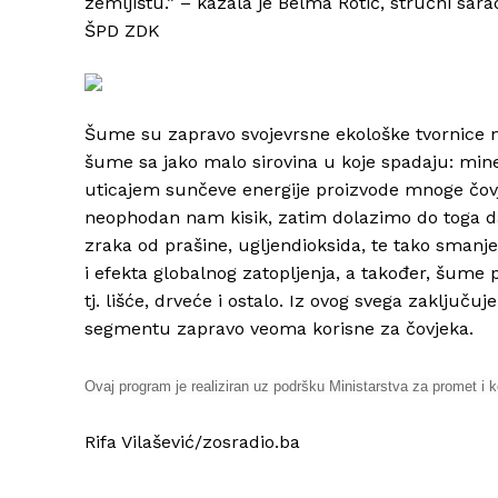
zemljištu.” – kazala je Belma Rotić, stručni sar
ŠPD ZDK
Šume su zapravo svojevrsne ekološke tvornice 
šume sa jako malo sirovina u koje spadaju: miner
uticajem sunčeve energije proizvode mnoge čovj
neophodan nam kisik, zatim dolazimo do toga 
zraka od prašine, ugljendioksida, te tako smanje
i efekta globalnog zatopljenja, a također, šume
tj. lišće, drveće i ostalo. Iz ovog svega zaklju
segmentu zapravo veoma korisne za čovjeka.
Ovaj program je realiziran uz podršku Ministarstva za promet i 
Rifa Vilašević/zosradio.ba