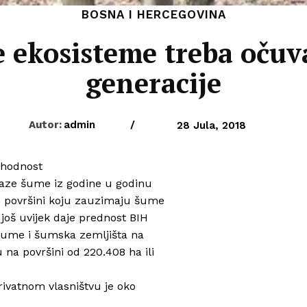
BOSNA I HERCEGOVINA
 ekosisteme treba očuva
generacije
Autor:
admin
/
28 Jula, 2018
phodnost
laze šume iz godine u godinu
 o površini koju zauzimaju šume
 još uvijek daje prednost BIH
Šume i šumska zemljišta na
na površini od 220.408 ha ili
rivatnom vlasništvu je oko