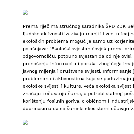
Prema riječima stručnog saradnika ŠPD ZDK Be
ljudske aktivnosti izazivaju manji ili veći uticaj n
ekoloških problema moguć je samo uz korjenite 
pojašnjava: ”Ekološki svjestan čovjek prema prir
odgovornošću, potpuno svjestan da od nje ovisi.
prenošenju informacija i poruka zbog čega imaj
javnog mijenja i društvene svijesti. Informisanje
problemima i aktivnostima koje se poduzimaju je
ekološke svijesti i kulture. Veća ekološka svijest
značaju i očuvanju šuma, o potrebi stalnog pošum
korištenju fosilnih goriva, o običnom i industri
doprinosima da se šumski ekosistemi očuvaju z