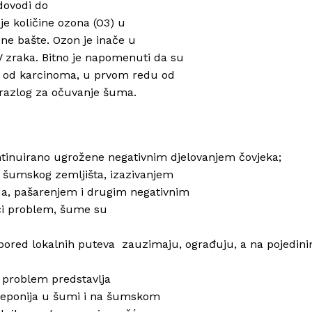
dovodi do
je količine ozona (O3) u
ene bašte. Ozon je inače u
 zraka. Bitno je napomenuti da su
ih od karcinoma, u prvom redu od
 razlog za očuvanje šuma.
inuirano ugrožene negativnim djelovanjem čovjeka;
šumskog zemljišta, izazivanjem
a, pašarenjem i drugim negativnim
eći problem, šume su
 pored lokalnih puteva zauzimaju, ograđuju, a na pojedin
ki problem predstavlja
h deponija u šumi i na šumskom