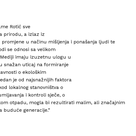
lme Rotić sve
a prirodu, a izlaz iz
promjene u načinu mišljenja i ponašanja ljudi te
odi se odnosi sa velikom
 Mediji imaju izuzetnu ulogu u
u snažan uticaj na formiranje
 javnosti o ekološkim
dan je od najsnažnijih faktora
 kod lokalnog stanovništva o
ljavanja i kontroli sječe, o
jskom otpadu, mogla bi rezultirati malim, ali značajnim
a buduće generacije.”