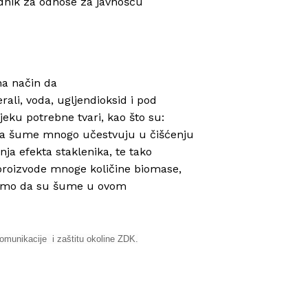
adnik za odnose za javnošću
na način da
ali, voda, ugljendioksid i pod
eku potrebne tvari, kao što su:
da šume mnogo učestvuju u čišćenju
nja efekta staklenika, te tako
 proizvode mnoge količine biomase,
čujemo da su šume u ovom
komunikacije i zaštitu okoline ZDK.