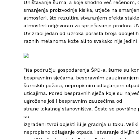
Uništavanje šuma, a koje shodno već rečenom, 
smanjenja proizvodnje kisika, utječe na smanjen
atmosferi, što rezultira stvaranjem efekta stakl
atmosferi odgovoran za sprječavanje prodora UV
UV zraci jedan od uzroka porasta broja oboljel
raznih melanoma kože ali to svakako nije jedini
”Na području gospodarenja ŠPD-a, šume su kont
bespravnim sječama, bespravnim zauzimanjem 
šumskih požara, nepropisnim odlaganjem otpad
uticajima. Pored bespravnih sječa koje su najv
ugrožene još i bespravnim zauzećima od
strane lokalnog stanovništva. Često se površine
su
izgrađeni tvrdi objekti ili je gradnja u toku. Veli
nepropisno odlaganje otpada i stvaranje divlji