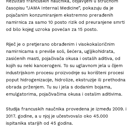
Rezultati francuskih naučnika, objavljeni u stručnom
časopisu “JAMA Internal Medicine”, pokazuju da je
pojačanim konzumiranjem ekstremno prerađenih
namirnica za samo 10 posto rizik od preuranjene smrti
od bilo kojeg uzroka povećan za 15 posto.
Riječ je o pretjerano obrađenim i visokokaloričnim
namirnicama s previše soli, šećera, ugljikohidrata,
zasićenih masti, pojačivača okusa i ostalih aditiva, od
kojih su neki kancerogeni. To su uglavnom jela u čijem
industrijskom procesu proizvodnje su korišteni procesi
poput hidrogenizacije, hidrolize, ekstruzije ili prethodna
obrada prženjem. Tu su i jela s dodanim bojama,
emulgatorima, pojačivačima okusa i ostalim aditivima.
Studija francuskih naučnika provedena je između 2009. i
2017. godine, a u njoj je učestvovalo oko 45.000
ispitanika starijih od 45 godina.