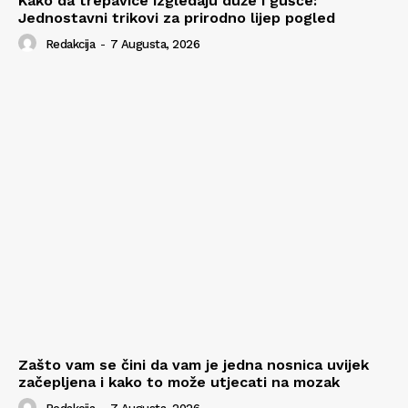
Kako da trepavice izgledaju duže i gušće:
Jednostavni trikovi za prirodno lijep pogled
Redakcija
-
7 Augusta, 2026
Zašto vam se čini da vam je jedna nosnica uvijek
začepljena i kako to može utjecati na mozak