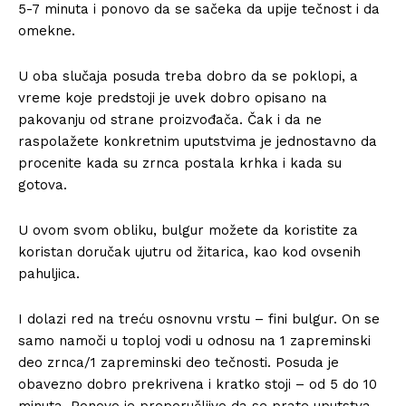
5-7 minuta i ponovo da se sačeka da upije tečnost i da
omekne.
U oba slučaja posuda treba dobro da se poklopi, a
vreme koje predstoji je uvek dobro opisano na
pakovanju od strane proizvođača. Čak i da ne
raspolažete konkretnim uputstvima je jednostavno da
procenite kada su zrnca postala krhka i kada su
gotova.
U ovom svom obliku, bulgur možete da koristite za
koristan doručak ujutru od žitarica, kao kod ovsenih
pahuljica.
I dolazi red na treću osnovnu vrstu – fini bulgur. On se
samo namoči u toploj vodi u odnosu na 1 zapreminski
deo zrnca/1 zapreminski deo tečnosti. Posuda je
obavezno dobro prekrivena i kratko stoji – od 5 do 10
minuta. Ponovo je preporučljivo da se prate uputstva