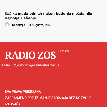
Kašika meda odmah nakon buđenja možda nije
najbolje rješenje
Redakcija
-
8 Augusta, 2026
RADIO ZOS
107 FM
 radio – Mjesto provjerenih informacija
SVA PRAVA PRIDRŽANA
ZABRANJENO PREUZIMANJE SADRŽAJA BEZ DOZVOLE
IZDAVAČA