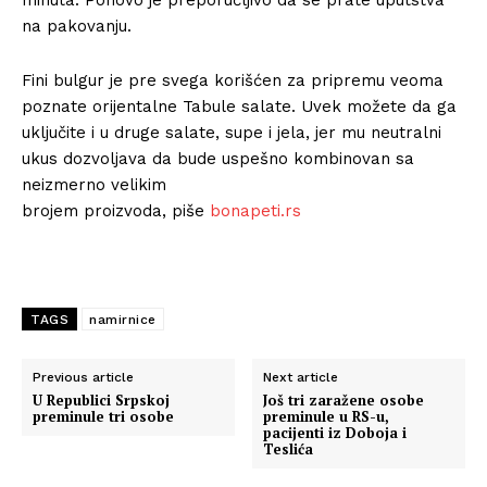
na pakovanju.
Fini bulgur je pre svega korišćen za pripremu veoma
poznate orijentalne Tabule salate. Uvek možete da ga
uključite i u druge salate, supe i jela, jer mu neutralni
ukus dozvoljava da bude uspešno kombinovan sa
neizmerno velikim
brojem proizvoda, piše
bonapeti.rs
TAGS
namirnice
Previous article
Next article
U Republici Srpskoj
Još tri zaražene osobe
preminule tri osobe
preminule u RS-u,
pacijenti iz Doboja i
Teslića