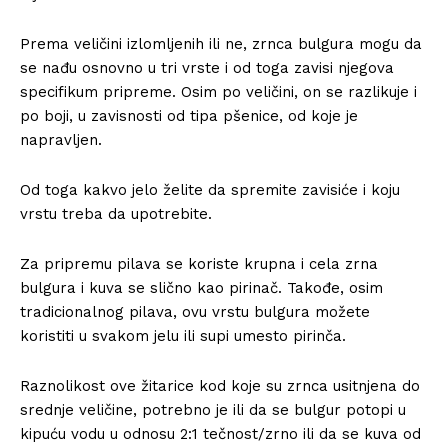
Prema veličini izlomljenih ili ne, zrnca bulgura mogu da
se nađu osnovno u tri vrste i od toga zavisi njegova
specifikum pripreme. Osim po veličini, on se razlikuje i
po boji, u zavisnosti od tipa pšenice, od koje je
napravljen.
Od toga kakvo jelo želite da spremite zavisiće i koju
vrstu treba da upotrebite.
Za pripremu pilava se koriste krupna i cela zrna
bulgura i kuva se slično kao pirinač. Takođe, osim
tradicionalnog pilava, ovu vrstu bulgura možete
koristiti u svakom jelu ili supi umesto pirinča.
Raznolikost ove žitarice kod koje su zrnca usitnjena do
srednje veličine, potrebno je ili da se bulgur potopi u
kipuću vodu u odnosu 2:1 tečnost/zrno ili da se kuva od