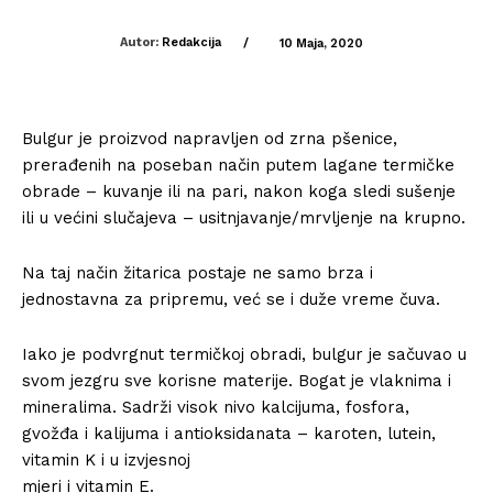
Autor:
Redakcija
/
10 Maja, 2020
Bulgur je proizvod napravljen od zrna pšenice,
prerađenih na poseban način putem lagane termičke
obrade – kuvanje ili na pari, nakon koga sledi sušenje
ili u većini slučajeva – usitnjavanje/mrvljenje na krupno.
Na taj način žitarica postaje ne samo brza i
jednostavna za pripremu, već se i duže vreme čuva.
Iako je podvrgnut termičkoj obradi, bulgur je sačuvao u
svom jezgru sve korisne materije. Bogat je vlaknima i
mineralima. Sadrži visok nivo kalcijuma, fosfora,
gvožđa i kalijuma i antioksidanata – karoten, lutein,
vitamin K i u izvjesnoj
mjeri i vitamin E.