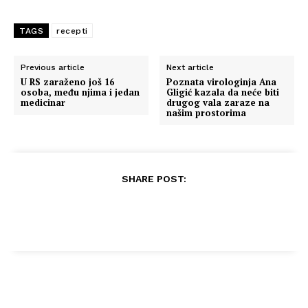
TAGS
recepti
Previous article
Next article
U RS zaraženo još 16
Poznata virologinja Ana
osoba, među njima i jedan
Gligić kazala da neće biti
medicinar
drugog vala zaraze na
našim prostorima
SHARE POST: