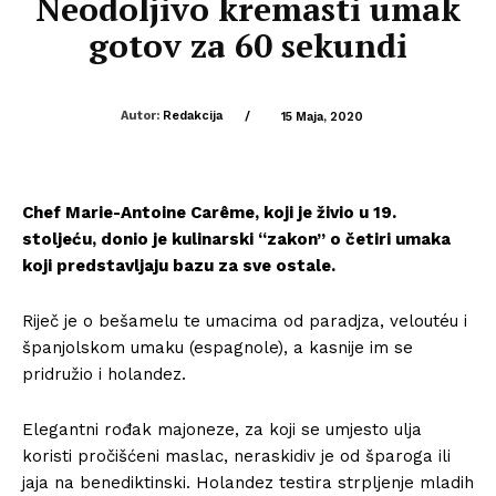
Neodoljivo kremasti umak
gotov za 60 sekundi
Autor:
Redakcija
/
15 Maja, 2020
Chef Marie-Antoine Carême, koji je živio u 19.
stoljeću, donio je kulinarski “zakon” o četiri umaka
koji predstavljaju bazu za sve ostale.
Riječ je o bešamelu te umacima od paradjza, veloutéu i
španjolskom umaku (espagnole), a kasnije im se
pridružio i holandez.
Elegantni rođak majoneze, za koji se umjesto ulja
koristi pročišćeni maslac, neraskidiv je od šparoga ili
jaja na benediktinski. Holandez testira strpljenje mladih