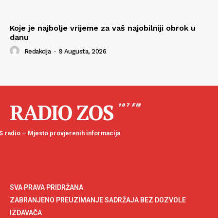
Koje je najbolje vrijeme za vaš najobilniji obrok u
danu
Redakcija
-
9 Augusta, 2026
RADIO ZOS
107 FM
 radio – Mjesto provjerenih informacija
SVA PRAVA PRIDRŽANA
ZABRANJENO PREUZIMANJE SADRŽAJA BEZ DOZVOLE
IZDAVAČA