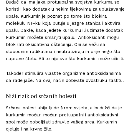
Budući da ima jaka protuupalna svojstva kurkuma se
koristi i kao dodatak u nekim lijekovima za ublažavanje
upale. Kurkumin je poznat po tome što blokira
molekulu NF-kB koja putuje u jezgre stanica i aktivira
upalu. Dakle, kada jedete kurkumu ili uzimate dodatak
kurkumin možete smanjiti upalu. Antioksidanti mogu
blokirati oksidativna oštećenja. Oni se vežu sa
slobodnim radikalima i neutraliziraju ih prije nego što
naprave štetu. Ali to nije sve što kurkumin može učiniti.
Također stimulira vlastite organizme antioksidansima
da rade jače. Na ovaj način dobivate dvostruku zaštitu.
Niži rizik od srčanih bolesti
Srčana bolest ubija ljude širom svijeta, a budužći da je
kurkumin moćan moćan protuupalni i antioksidativni
spoj može poboljšati zdravlje vašeg srca. Kurkumin
djeluje i na krvne žile.