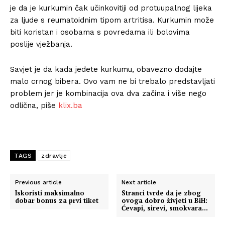
je da je kurkumin čak učinkovitiji od protuupalnog lijeka
za ljude s reumatoidnim tipom artritisa. Kurkumin može
biti koristan i osobama s povredama ili bolovima
poslije vježbanja.
Savjet je da kada jedete kurkumu, obavezno dodajte
malo crnog bibera. Ovo vam ne bi trebalo predstavljati
problem jer je kombinacija ova dva začina i više nego
odlična, piše
klix.ba
TAGS
zdravlje
Previous article
Next article
Iskoristi maksimalno
Stranci tvrde da je zbog
dobar bonus za prvi tiket
ovoga dobro živjeti u BiH:
Ćevapi, sirevi, smokvara…