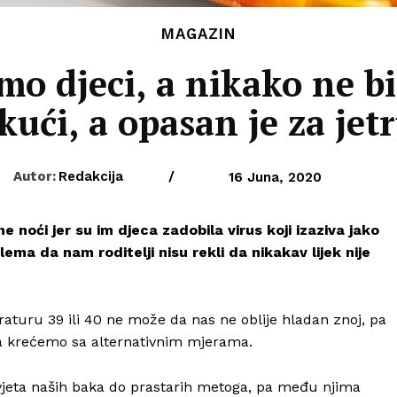
MAGAZIN
mo djeci, a nikako ne bi 
ući, a opasan je za jet
Autor:
Redakcija
/
16 Juna, 2020
e noći jer su im djeca zadobila virus koji izaziva jako
ma da nam roditelji nisu rekli da nikakav lijek nije
aturu 39 ili 40 ne može da nas ne oblije hladan znoj, pa
da krećemo sa alternativnim mjerama.
avjeta naših baka do prastarih metoga, pa među njima