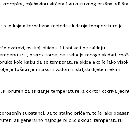
ća krompira, mješavinu sirćeta i kukuruznog brašna, ali šta
rio je koja alternativna metoda skidanja temperature je
e ozdravi, ovi koji skidaju ili oni koji ne skidaju
 temperaturu, prema tome, ne treba je mnogo skidati, mož
poruke koje kažu da se temperatura skida ako je jako visok
jbolje je tuširanje mlakom vodom i istrljati dijete mekim
l ili brufen za skidanje temperature, a doktor otkriva jedn
ncerogenih supstanci. Ja to stalno pričam, to je jako opasa
rufen, ali generalno najbolje bi bilo skidati temperaturu