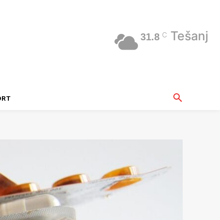
Tešanj
C
31.8
ORT