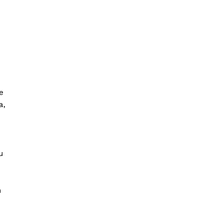
e
a,
u
n