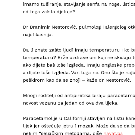
imamo tuširanje, stavljanje senfa na noge, listi
od toga zaista djeluje?
Dr Branimir Nestorović, pulmolog i alergolog otk
najefikasnija.
Da li znate zašto ljudi imaju temperaturu i ko brž
temperaturu? Brže ozdrave oni koji ne skidaju
ako dijete baš loše izgleda. Imaju engleske pre
a dijete loše izgleda. Van toga ne. Ono što je na
peškirom kao da se znoji – kaže dr Nestorović.
Mnogi roditelji od antipiretika biraju paracetamo
novost vezanu za jedan od ova dva lijeka.
Paracetamol je u Californiji stavljen na listu ka
lijek jer oštećuje jetru i mozak. Može da se da b
nekim “seljačkim metodama, piše
hayat.ba