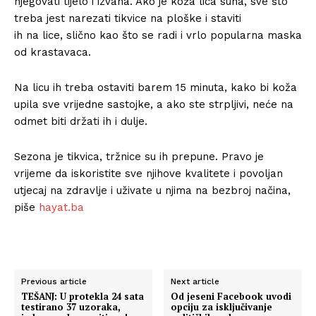
njegovati tijelo i izvana. Ako je koža lica suha, sve što
treba jest narezati tikvice na ploške i staviti
ih na lice, slično kao što se radi i vrlo popularna maska
od krastavaca.
Na licu ih treba ostaviti barem 15 minuta, kako bi koža
upila sve vrijedne sastojke, a ako ste strpljivi, neće na
odmet biti držati ih i dulje.
Sezona je tikvica, tržnice su ih prepune. Pravo je
vrijeme da iskoristite sve njihove kvalitete i povoljan
utjecaj na zdravlje i uživate u njima na bezbroj načina,
piše
hayat.ba
Previous article
Next article
TEŠANJ: U protekla 24 sata
Od jeseni Facebook uvodi
testirano 37 uzoraka,
opciju za isključivanje