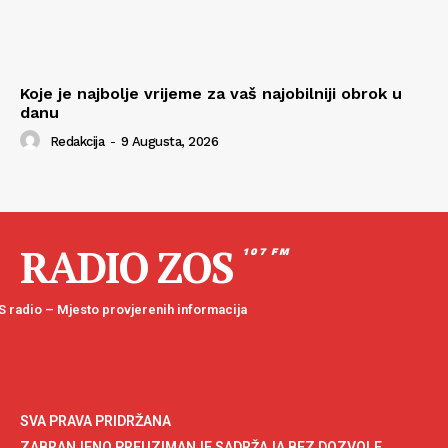
Koje je najbolje vrijeme za vaš najobilniji obrok u
danu
Redakcija
-
9 Augusta, 2026
RADIO ZOS
107 FM
 radio – Mjesto provjerenih informacija
SVA PRAVA PRIDRŽANA
ZABRANJENO PREUZIMANJE SADRŽAJA BEZ DOZVOLE