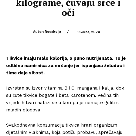
kilograme, čuvaju srce i
oči
Autor:
Redakcija
/
18 Juna, 2020
Tikvice imaju malo kalorija, a puno nutrijenata. To je
odlična namirnica za mršanje jer ispunjava želudac i
time daje sitost.
Izvrstan su izvor vitamina B i C, mangana i kalija, dok
su žute tikvice bogate i beta karotenom. Većina tih
vrijednih tvari nalazi se u kori pa je nemojte guliti s
mladih plodova.
Svakodnevna konzumacija tikvica hrani organizam
dijetalnim vlaknima, koja potiču probavu, sprečavaju