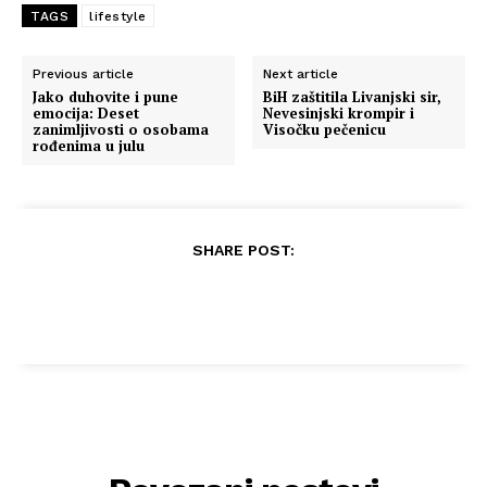
TAGS
lifestyle
Previous article
Next article
Jako duhovite i pune
BiH zaštitila Livanjski sir,
emocija: Deset
Nevesinjski krompir i
zanimljivosti o osobama
Visočku pečenicu
rođenima u julu
SHARE POST: