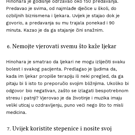
Hinohara je godišnje održavao oko 150 predavanja.
Predavao je svima, od najmlađe dječice u školi, do
ozbiljnih biznismena i ljekara. Uvijek je stajao dok je
govorio, a predavanja su mu trajala ponekad i 90
minuta. Kazao je da ga stajanje čini snažnim.
Nemojte vjerovati svemu što kaže ljekar
Hinohara je smatrao da ljekari ne mogu izliječiti svaku
bolest i svakog pacijenta. Predlagao je ljudima da,
kada im ljekar propiše terapiju ili neki pregled, da ga
pitaju bi li isto to preporučio svojim bližnjima. Ukoliko bi
odgovor bio negativan, zašto se izlagati bespotrebnom
stresu i patnji? Vjerovao je da životinje i muzika imaju
veliki uticaj u ozdravljenju, puno veći nego što to misli
medicina.
Uvijek koristite stepenice i nosite svoj