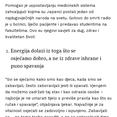
Pomogao je uspostavljanju medicinskih sistema
zahvaljujući kojima su Japanci postali jedan od
najdugovječnijih naroda na svetu. Gotovo do smrti radio
je u bolnici, liječio pacijente i predavao studentima na
fakultetima. Ovo su njegovi savjeti za dug, zdrav i
kvalitetan život:
Energija dolazi iz toga što se
osjećamo dobro, a ne iz zdrave ishrane i
puno spavanja
“Svi se sjećamo kako smo kao djeca, kada smo se
zabavljali, često zaboravljali jesti ili spavati. Vjerujem
da možemo zadržati taj stav i kao odrasle osobe –
najbolje je ne umarati tijelo s previše pravila kao što su
ručak i spavanje”, objašnjava ljekar. Najvažnije je za
vitalnost osjećati se zadovoljno i ispunjeno. Zabavljati
se – na tome treba poraditi, a ne se opterećivati time