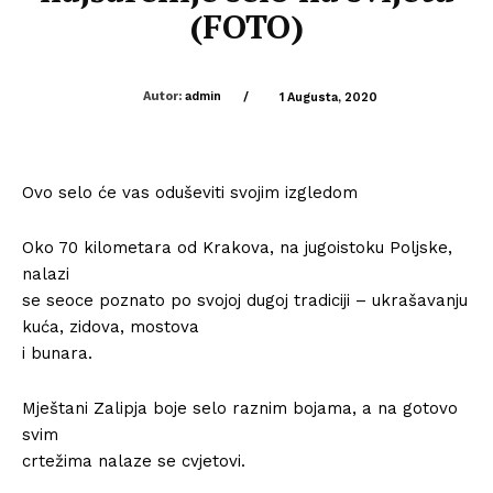
(FOTO)
Autor:
admin
/
1 Augusta, 2020
Ovo selo će vas oduševiti svojim izgledom
Oko 70 kilometara od Krakova, na jugoistoku Poljske,
nalazi
se seoce poznato po svojoj dugoj tradiciji – ukrašavanju
kuća, zidova, mostova
i bunara.
Mještani Zalipja boje selo raznim bojama, a na gotovo
svim
crtežima nalaze se cvjetovi.