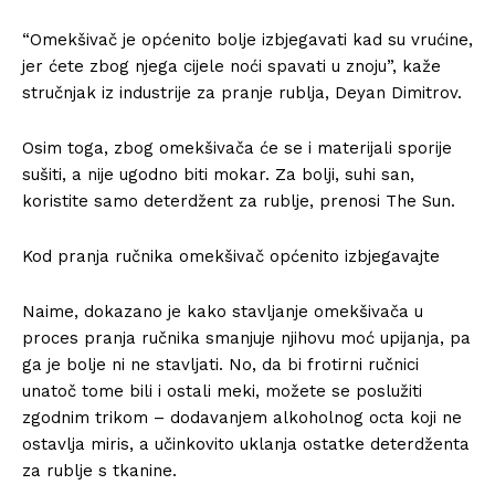
“Omekšivač je općenito bolje izbjegavati kad su vrućine,
jer ćete zbog njega cijele noći spavati u znoju”, kaže
stručnjak iz industrije za pranje rublja, Deyan Dimitrov.
Osim toga, zbog omekšivača će se i materijali sporije
sušiti, a nije ugodno biti mokar. Za bolji, suhi san,
koristite samo deterdžent za rublje, prenosi The Sun.
Kod pranja ručnika omekšivač općenito izbjegavajte
Naime, dokazano je kako stavljanje omekšivača u
proces pranja ručnika smanjuje njihovu moć upijanja, pa
ga je bolje ni ne stavljati. No, da bi frotirni ručnici
unatoč tome bili i ostali meki, možete se poslužiti
zgodnim trikom – dodavanjem alkoholnog octa koji ne
ostavlja miris, a učinkovito uklanja ostatke deterdženta
za rublje s tkanine.