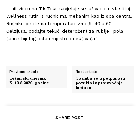
U hit videu na Tik Toku savjetuje se ‘uživanje u vlastitoj
Wellness rutini s ručnicima mekanim kao iz spa centra.
Ručnike perite na temperaturi između 40 u 60
Celzijusa, dodajte tekući deterdžent za rublje i pola
šalice bijelog octa umjesto omekšivača.’
Previous article
Next article
Tešanjski dnevnik
Toshiba se u potpunosti
3.-10.8.2020. godine
povukla iz proizvodnje
laptopa
SHARE POST: