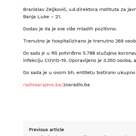
Branislav Zeljković, v.d.direktora Instituta za ja
Banja Luke – 21.
Dodao je da je sve više mladih pozitivno.
Trenutno je hospitalizirano je trenutno 269 oso
Dо sаdа је u RS pоtvrđеnо 5.788 slučајеvа koron
infekciju COVID-19. Oporavljeno je 3.350 osoba, a
Do sada je u ovom bh. entitetu tеstirаnо ukupnо 
radiosarajevo.ba/
zosradio.ba
Previous article