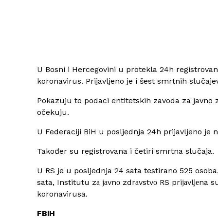
U Bosni i Hercegovini u protekla 24h registrova
koronavirus. Prijavljeno je i šest smrtnih slučaje
Pokazuju to podaci entitetskih zavoda za javno z
očekuju.
U Federaciji BiH u posljednja 24h prijavljeno j
Također su registrovana i četiri smrtna slučaja.
U RS je u posljednja 24 sata testirano 525 osoba
sata, Institutu zа јаvnо zdrаvstvо RS priјаvljеna
koronavirusa.
FBiH