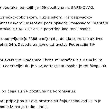
9 uzoraka, od kojih je 159 pozitivno na SARS-CoV-2.
m, Zeničko-dobojskom, Tuzlanskom, Hercegovačko-
obosanskom, Bosansko-podrinjskom, Posavskom i Kanton
zoraka, a SARS-CoV-2 je potvrđen kod 8929 osoba.
oporavljeno je 5388 pacijenata, dok je trenutno aktivno
ekla 24h, Zavodu za javno zdravstvo Federacije BiH
muškarac iz Gračanice i žena iz Goražda. Sa današnjim
Federacije BiH je 232, od toga 148 osoba je muškog i 84
, od čega su 94 pozitivne na koronavirus.
 RS priјаvljеna su dva smrtna slučaja osoba kоd kојih је
sobe iz Banja Luke i Pala.