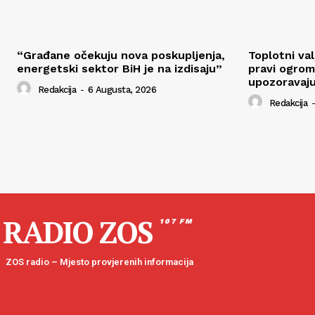
“Građane očekuju nova poskupljenja,
Toplotni va
energetski sektor BiH je na izdisaju”
pravi ogrom
upozoravaju
Redakcija
-
6 Augusta, 2026
Redakcija
-
RADIO ZOS
107 FM
ZOS radio – Mjesto provjerenih informacija