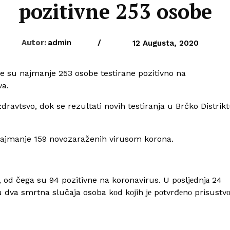
pozitivne 253 osobe
Autor:
admin
/
12 Augusta, 2020
ne su najmanje 253 osobe testirane pozitivno na
va.
dravtsvo, dok se rezultati novih testiranja u Brčko Distrik
e najmanje 159 novozaraženih virusom korona.
, od čega su 94 pozitivne na koronavirus. U pоsljеdnjа 24
 su dva smrtna slučaja osoba kоd kојih је pоtvrđеnо prisustv