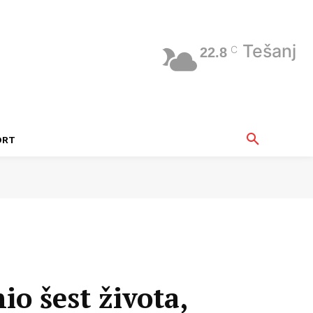
Tešanj
C
22.8
ORT
o šest života,