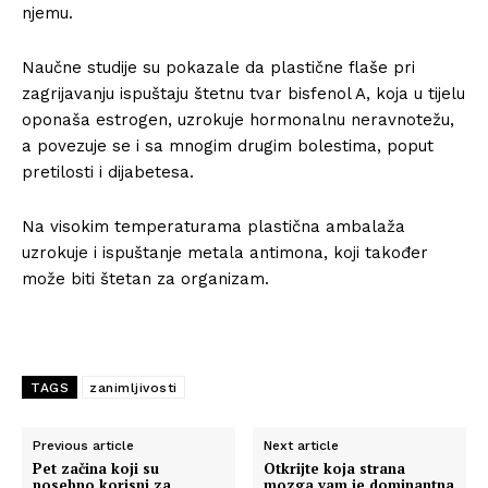
njemu.
Naučne studije su pokazale da plastične flaše pri
zagrijavanju ispuštaju štetnu tvar bisfenol A, koja u tijelu
oponaša estrogen, uzrokuje hormonalnu neravnotežu,
a povezuje se i sa mnogim drugim bolestima, poput
pretilosti i dijabetesa.
Na visokim temperaturama plastična ambalaža
uzrokuje i ispuštanje metala antimona, koji također
može biti štetan za organizam.
TAGS
zanimljivosti
Previous article
Next article
Pet začina koji su
Otkrijte koja strana
posebno korisni za
mozga vam je dominantna