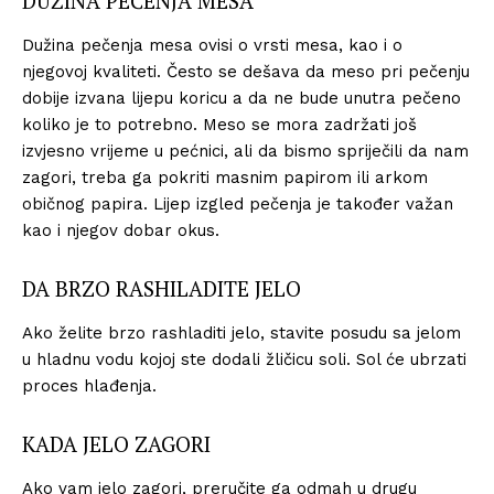
DUŽINA PEČENJA MESA
Dužina pečenja mesa ovisi o vrsti mesa, kao i o
njegovoj kvaliteti. Često se dešava da meso pri pečenju
dobije izvana lijepu koricu a da ne bude unutra pečeno
koliko je to potrebno. Meso se mora zadržati još
izvjesno vrijeme u pećnici, ali da bismo spriječili da nam
zagori, treba ga pokriti masnim papirom ili arkom
običnog papira. Lijep izgled pečenja je također važan
kao i njegov dobar okus.
DA BRZO RASHILADITE JELO
Ako želite brzo rashladiti jelo, stavite posudu sa jelom
u hladnu vodu kojoj ste dodali žličicu soli. Sol će ubrzati
proces hlađenja.
KADA JELO ZAGORI
Ako vam jelo zagori, preručite ga odmah u drugu