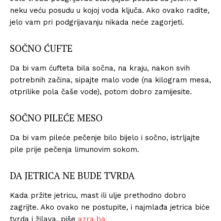
neku veću posudu u kojoj voda ključa. Ako ovako radite,
jelo vam pri podgrijavanju nikada neće zagorjeti.
SOČNO ĆUFTE
Da bi vam ćufteta bila sočna, na kraju, nakon svih
potrebnih začina, sipajte malo vode (na kilogram mesa,
otprilike pola čaše vode), potom dobro zamijesite.
SOČNO PILEĆE MESO
Da bi vam pileće pečenje bilo bijelo i sočno, istrljajte
pile prije pečenja limunovim sokom.
DA JETRICA NE BUDE TVRDA
Kada pržite jetricu, mast ili ulje prethodno dobro
zagrijte. Ako ovako ne postupite, i najmlađa jetrica biće
tvrda i žilava, piše
azra.ba