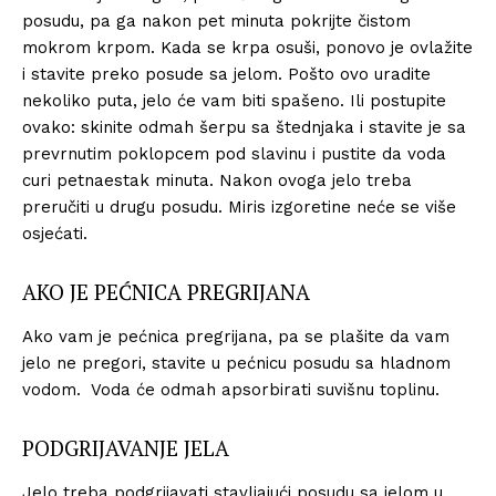
posudu, pa ga nakon pet minuta pokrijte čistom
mokrom krpom. Kada se krpa osuši, ponovo je ovlažite
i stavite preko posude sa jelom. Pošto ovo uradite
nekoliko puta, jelo će vam biti spašeno. Ili postupite
ovako: skinite odmah šerpu sa štednjaka i stavite je sa
prevrnutim poklopcem pod slavinu i pustite da voda
curi petnaestak minuta. Nakon ovoga jelo treba
preručiti u drugu posudu. Miris izgoretine neće se više
osjećati.
AKO JE PEĆNICA PREGRIJANA
Ako vam je pećnica pregrijana, pa se plašite da vam
jelo ne pregori, stavite u pećnicu posudu sa hladnom
vodom. Voda će odmah apsorbirati suvišnu toplinu.
PODGRIJAVANJE JELA
Jelo treba podgrijavati stavljajući posudu sa jelom u