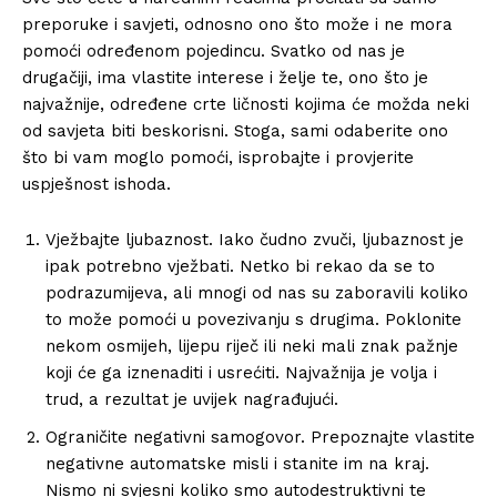
preporuke i savjeti, odnosno ono što može i ne mora
pomoći određenom pojedincu. Svatko od nas je
drugačiji, ima vlastite interese i želje te, ono što je
najvažnije, određene crte ličnosti kojima će možda neki
od savjeta biti beskorisni. Stoga, sami odaberite ono
što bi vam moglo pomoći, isprobajte i provjerite
uspješnost ishoda.
Vježbajte ljubaznost. Iako čudno zvuči, ljubaznost je
ipak potrebno vježbati. Netko bi rekao da se to
podrazumijeva, ali mnogi od nas su zaboravili koliko
to može pomoći u povezivanju s drugima. Poklonite
nekom osmijeh, lijepu riječ ili neki mali znak pažnje
koji će ga iznenaditi i usrećiti. Najvažnija je volja i
trud, a rezultat je uvijek nagrađujući.
Ograničite negativni samogovor. Prepoznajte vlastite
negativne automatske misli i stanite im na kraj.
Nismo ni svjesni koliko smo autodestruktivni te