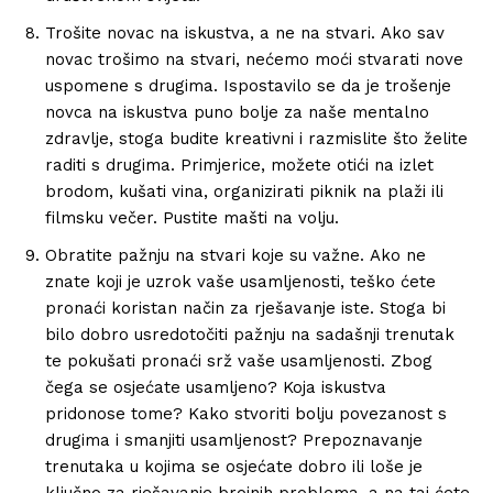
Trošite novac na iskustva, a ne na stvari. Ako sav
novac trošimo na stvari, nećemo moći stvarati nove
uspomene s drugima. Ispostavilo se da je trošenje
novca na iskustva puno bolje za naše mentalno
zdravlje, stoga budite kreativni i razmislite što želite
raditi s drugima. Primjerice, možete otići na izlet
brodom, kušati vina, organizirati piknik na plaži ili
filmsku večer. Pustite mašti na volju.
Obratite pažnju na stvari koje su važne. Ako ne
znate koji je uzrok vaše usamljenosti, teško ćete
pronaći koristan način za rješavanje iste. Stoga bi
bilo dobro usredotočiti pažnju na sadašnji trenutak
te pokušati pronaći srž vaše usamljenosti. Zbog
čega se osjećate usamljeno? Koja iskustva
pridonose tome? Kako stvoriti bolju povezanost s
drugima i smanjiti usamljenost? Prepoznavanje
trenutaka u kojima se osjećate dobro ili loše je
ključno za rješavanje brojnih problema, a na taj ćete