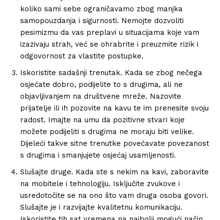
koliko sami sebe ograničavamo zbog manjka
samopouzdanja i sigurnosti. Nemojte dozvoliti
pesimizmu da vas preplavi u situacijama koje vam
izazivaju strah, već se ohrabrite i preuzmite rizik i
odgovornost za vlastite postupke.
Iskoristite sadašnji trenutak. Kada se zbog nečega
osjećate dobro, podijelite to s drugima, ali ne
objavljivanjem na društvene mreže. Nazovite
prijatelje ili ih pozovite na kavu te im prenesite svoju
radost. Imajte na umu da pozitivne stvari koje
možete podijeliti s drugima ne moraju biti velike.
Dijeleći takve sitne trenutke povećavate povezanost
s drugima i smanjujete osjećaj usamljenosti.
Slušajte druge. Kada ste s nekim na kavi, zaboravite
na mobitele i tehnologiju. Isključite zvukove i
usredotočite se na ono što vam druga osoba govori.
Slušajte je i razvijajte kvalitetnu komunikaciju.
Iskoristite tih sat vremena na najbolji mogući način.