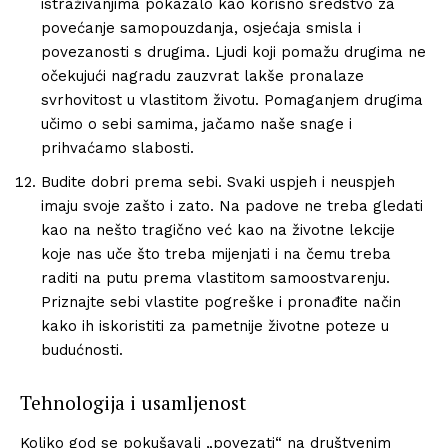
istraživanjima pokazalo kao korisno sredstvo za
povećanje samopouzdanja, osjećaja smisla i
povezanosti s drugima. Ljudi koji pomažu drugima ne
očekujući nagradu zauzvrat lakše pronalaze
svrhovitost u vlastitom životu. Pomaganjem drugima
učimo o sebi samima, jačamo naše snage i
prihvaćamo slabosti.
Budite dobri prema sebi. Svaki uspjeh i neuspjeh
imaju svoje zašto i zato. Na padove ne treba gledati
kao na nešto tragično već kao na životne lekcije
koje nas uče što treba mijenjati i na čemu treba
raditi na putu prema vlastitom samoostvarenju.
Priznajte sebi vlastite pogreške i pronađite način
kako ih iskoristiti za pametnije životne poteze u
budućnosti.
Tehnologija i usamljenost
Koliko god se pokušavali „povezati“ na društvenim