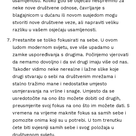
usamljenosti. Koliko god se osjećali nespremno za
neke nove društvene odnose, čavrljanje s
blagajnicom u dućanu ili novom susjedom mogu
stvoriti nove društvene veze, ali napraviti veliku
razliku u vašem osjećaju usamljenosti.
Prestanite se toliko fokusirati na sebe. U ovom
ludom modernom svijetu, sve više upadamo u
zamke uspoređivanja s drugima. Počinjemo vjerovati
da nemamo dovoljno i da svi drugi imaju više od nas.
Također vidimo neke nerealne i lažne slike koje
drugi stvaraju o sebi na društvenim mrežama i
stalno tražimo mane i nedostatke umjesto
usmjeravanja na vrline i snage. Umjesto da se
usredotočite na ono što možete dobiti od drugih,
preusmjerite svoj fokus na ono što im možete dati. S
vremena na vrijeme maknite fokus sa samih sebe i
pomozite onima koji su u potrebi. U tom trenutku
ćete biti svjesniji samih sebe i svog položaja u
društvenom svijetu.