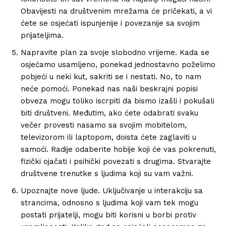
Obavijesti na društvenim mrežama će pričekati, a vi
ćete se osjećati ispunjenije i povezanije sa svojim
prijateljima.
Napravite plan za svoje slobodno vrijeme. Kada se
osjećamo usamljeno, ponekad jednostavno poželimo
pobjeći u neki kut, sakriti se i nestati. No, to nam
neće pomoći. Ponekad nas naši beskrajni popisi
obveza mogu toliko iscrpiti da bismo izašli i pokušali
biti društveni. Međutim, ako ćete odabrati svaku
večer provesti nasamo sa svojim mobitelom,
televizorom ili laptopom, doista ćete zaglaviti u
samoći. Radije odaberite hobije koji će vas pokrenuti,
fizički ojačati i psihički povezati s drugima. Stvarajte
društvene trenutke s ljudima koji su vam važni.
Upoznajte nove ljude. Uključivanje u interakciju sa
strancima, odnosno s ljudima koji vam tek mogu
postati prijatelji, mogu biti korisni u borbi protiv