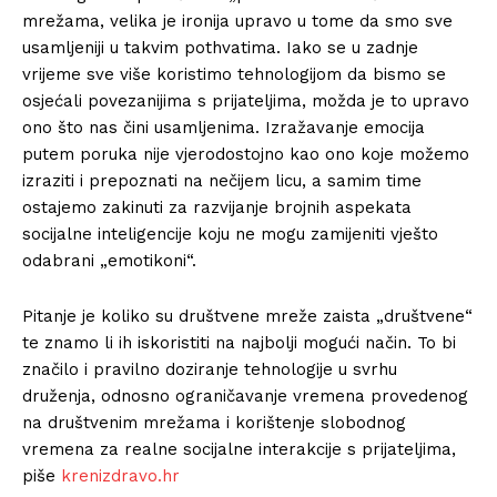
mrežama, velika je ironija upravo u tome da smo sve
usamljeniji u takvim pothvatima. Iako se u zadnje
vrijeme sve više koristimo tehnologijom da bismo se
osjećali povezanijima s prijateljima, možda je to upravo
ono što nas čini usamljenima. Izražavanje emocija
putem poruka nije vjerodostojno kao ono koje možemo
izraziti i prepoznati na nečijem licu, a samim time
ostajemo zakinuti za razvijanje brojnih aspekata
socijalne inteligencije koju ne mogu zamijeniti vješto
odabrani „emotikoni“.
Pitanje je koliko su društvene mreže zaista „društvene“
te znamo li ih iskoristiti na najbolji mogući način. To bi
značilo i pravilno doziranje tehnologije u svrhu
druženja, odnosno ograničavanje vremena provedenog
na društvenim mrežama i korištenje slobodnog
vremena za realne socijalne interakcije s prijateljima,
piše
krenizdravo.hr