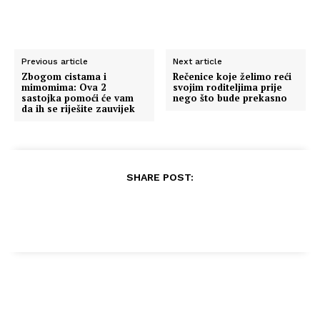
Previous article
Next article
Zbogom cistama i
Rečenice koje želimo reći
mimomima: Ova 2
svojim roditeljima prije
sastojka pomoći će vam
nego što bude prekasno
da ih se riješite zauvijek
SHARE POST: