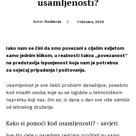
usamljenosti?
Autor:
Redakcija
/
1 Oktobra, 2020
Iako nam se čini da smo povezani s cijelim svijetom
samo jednim klikom, u realnosti takva „povezanost“
ne predstavlja ispunjenost koja nam je potrebna
za osjećaj pripadanja i poštovanja.
Usamljenost je sve češći problem današnjice, posebno
kod mladih osoba koje su se izgubile u tehnološkom
napretku koji nas, čini se, iz dana u dan sve više odmiče
od istinskog druženja.
Kako si pomoći kod usamljenosti? – savjeti
Sve što ćete u narednim redcima pročitati su samo