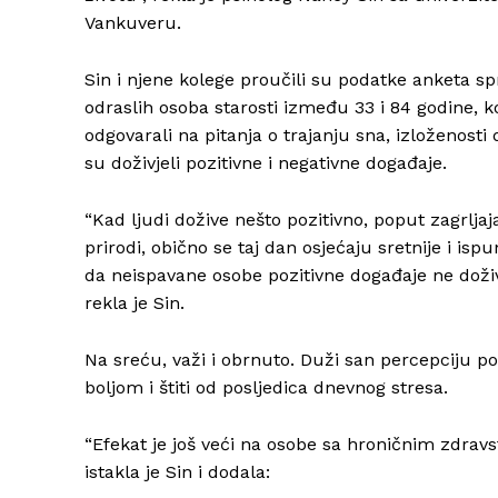
Vankuveru.
Sin i njene kolege proučili su podatke anketa s
odraslih osoba starosti između 33 i 84 godine, 
odgovarali na pitanja o trajanju sna, izloženost
su doživjeli pozitivne i negativne događaje.
“Kad ljudi dožive nešto pozitivno, poput zagrljaj
prirodi, obično se taj dan osjećaju sretnije i ispu
da neispavane osobe pozitivne događaje ne doživl
rekla je Sin.
Na sreću, važi i obrnuto. Duži san percepciju poz
boljom i štiti od posljedica dnevnog stresa.
“Efekat je još veći na osobe sa hroničnim zdra
istakla je Sin i dodala: