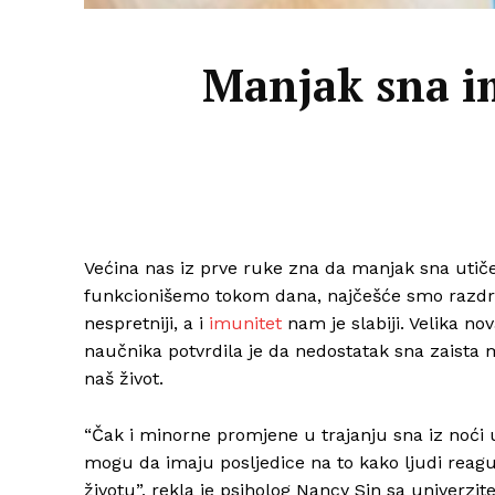
Manjak sna im
Većina nas iz prve ruke zna da manjak sna utič
funkcionišemo tokom dana, najčešće smo razdražl
nespretniji, a i
imunitet
nam je slabiji. Velika no
naučnika potvrdila je da nedostatak sna zaista 
naš život.
“Čak i minorne promjene u trajanju sna iz noći 
mogu da imaju posljedice na to kako ljudi rea
životu”, rekla je psiholog Nancy Sin sa univerzit