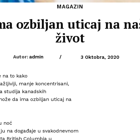
MAGAZIN
a ozbiljan uticaj na n
život
Autor:
admin
/
3 Oktobra, 2020
e na to kako
jiviji, manje koncentrisani,
va studija kanadskih
može da ima ozbiljan uticaj na
u noć
guju na događaje u svakodnevnom
eta British Columbia u