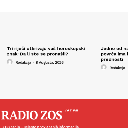
Tri riječi otkrivaju vaš horoskopski
Jedno od naj
znak: Da li ste se pronašli?
povrća ima 
prednosti
Redakcija
-
8 Augusta, 2026
Redakcija
-
RADIO ZOS
107 FM
ZOS radio – Mjesto provjerenih informacija