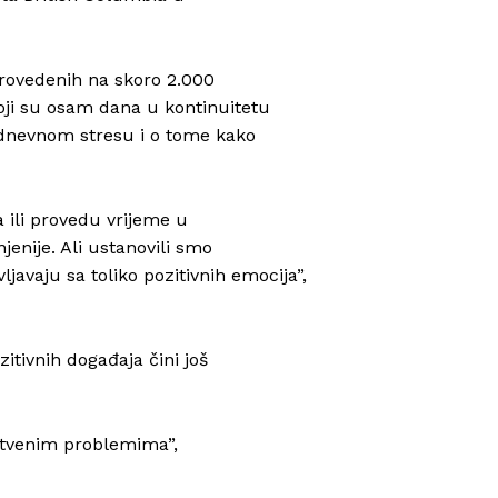
provedenih na skoro 2.000
koji su osam dana u kontinuitetu
i dnevnom stresu i o tome kako
a ili provedu vrijeme u
njenije. Ali ustanovili smo
javaju sa toliko pozitivnih emocija”,
itivnih događaja čini još
vstvenim problemima”,