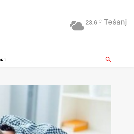
Tešanj
C
23.6
ORT