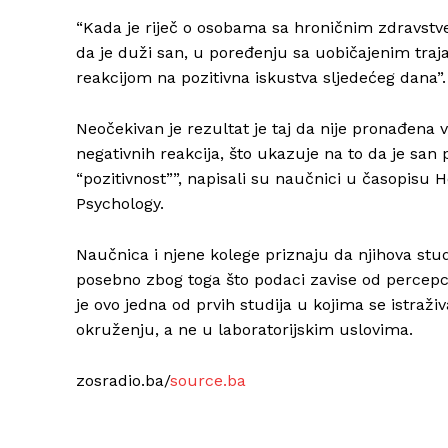
“Kada je riječ o osobama sa hroničnim zdravstve
da je duži san, u poređenju sa uobičajenim traj
reakcijom na pozitivna iskustva sljedećeg dana
Neočekivan je rezultat je taj da nije pronađena 
negativnih reakcija, što ukazuje na to da je sa
“pozitivnost””, napisali su naučnici u časopisu 
Psychology.
Naučnica i njene kolege priznaju da njihova stu
posebno zbog toga što podaci zavise od percepci
je ovo jedna od prvih studija u kojima se istraž
okruženju, a ne u laboratorijskim uslovima.
zosradio.ba/
source.ba