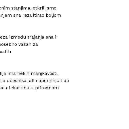
nim stanjima, otkrili smo
anjem sna rezultirao boljom
”.
veza između trajanja sna i
n posebno važan za
Health
dija ima nekih manjkavosti,
je učesnika, ali napominju i da
ivao efekat sna u prirodnom