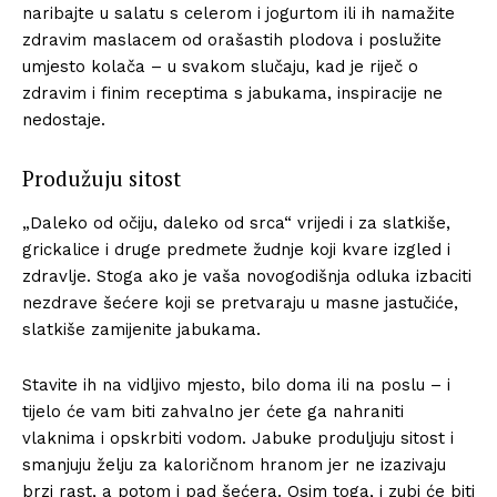
naribajte u salatu s celerom i jogurtom ili ih namažite
zdravim maslacem od orašastih plodova i poslužite
umjesto kolača – u svakom slučaju, kad je riječ o
zdravim i finim receptima s jabukama, inspiracije ne
nedostaje.
Produžuju sitost
„Daleko od očiju, daleko od srca“ vrijedi i za slatkiše,
grickalice i druge predmete žudnje koji kvare izgled i
zdravlje. Stoga ako je vaša novogodišnja odluka izbaciti
nezdrave šećere koji se pretvaraju u masne jastučiće,
slatkiše zamijenite jabukama.
Stavite ih na vidljivo mjesto, bilo doma ili na poslu – i
tijelo će vam biti zahvalno jer ćete ga nahraniti
vlaknima i opskrbiti vodom. Jabuke produljuju sitost i
smanjuju želju za kaloričnom hranom jer ne izazivaju
brzi rast, a potom i pad šećera. Osim toga, i zubi će biti