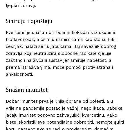
ljepši i zdraviji.
Smiruju i opuštaju
Kvercetin je snažan prirodni antioksidans iz skupine
bioflavonoida, a osim u namirnicama kao što su luk i
češnjak, nalazi se i u jabukama. Taj saveznik dobrog
zdravlja koji neutralizira slobodne radikale djeluje
zaštitno i na živčani sustav jer smiruje napetost, a
prema istraživanjima, može pomoći protiv straha i
anksioznosti.
Snažan imunitet
Dobar imunitet prva je linija obrane od bolesti, a u
vrijeme pandemije postao je važniji nego ikada. Jabuke
jačaju imunitet ponovno zahvaljujući kvercetinu. Kako
biste iskoristili sve potencijalne dobrobiti, nemojte guliti
koru, naravno ako se radi o provjerenim, domaćim