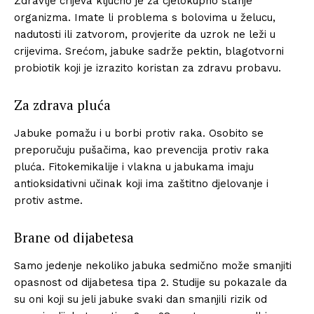
Zdravlje crijeva ključno je za cjelokupno stanje
organizma. Imate li problema s bolovima u želucu,
nadutosti ili zatvorom, provjerite da uzrok ne leži u
crijevima. Srećom, jabuke sadrže pektin, blagotvorni
probiotik koji je izrazito koristan za zdravu probavu.
Za zdrava pluća
Jabuke pomažu i u borbi protiv raka. Osobito se
preporučuju pušačima, kao prevencija protiv raka
pluća. Fitokemikalije i vlakna u jabukama imaju
antioksidativni učinak koji ima zaštitno djelovanje i
protiv astme.
Brane od dijabetesa
Samo jedenje nekoliko jabuka sedmično može smanjiti
opasnost od dijabetesa tipa 2. Studije su pokazale da
su oni koji su jeli jabuke svaki dan smanjili rizik od