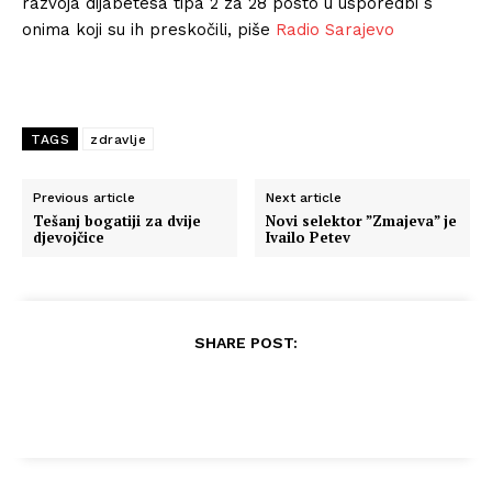
razvoja dijabetesa tipa 2 za 28 posto u usporedbi s
onima koji su ih preskočili, piše
Radio Sarajevo
TAGS
zdravlje
Previous article
Next article
Tešanj bogatiji za dvije
Novi selektor ”Zmajeva” je
djevojčice
Ivailo Petev
SHARE POST: