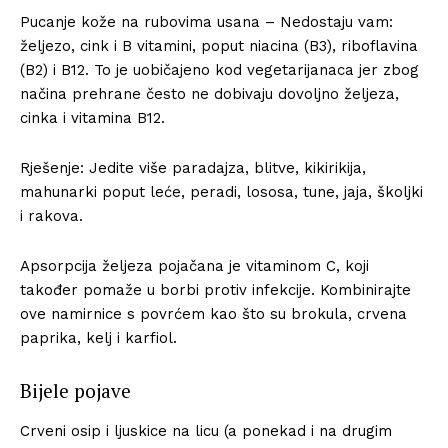
Pucanje kože na rubovima usana – Nedostaju vam:
željezo, cink i B vitamini, poput niacina (B3), riboflavina
(B2) i B12. To je uobičajeno kod vegetarijanaca jer zbog
načina prehrane često ne dobivaju dovoljno željeza,
cinka i vitamina B12.
Rješenje: Jedite više paradajza, blitve, kikirikija,
mahunarki poput leće, peradi, lososa, tune, jaja, školjki
i rakova.
Apsorpcija željeza pojačana je vitaminom C, koji
također pomaže u borbi protiv infekcije. Kombinirajte
ove namirnice s povrćem kao što su brokula, crvena
paprika, kelj i karfiol.
Bijele pojave
Crveni osip i ljuskice na licu (a ponekad i na drugim