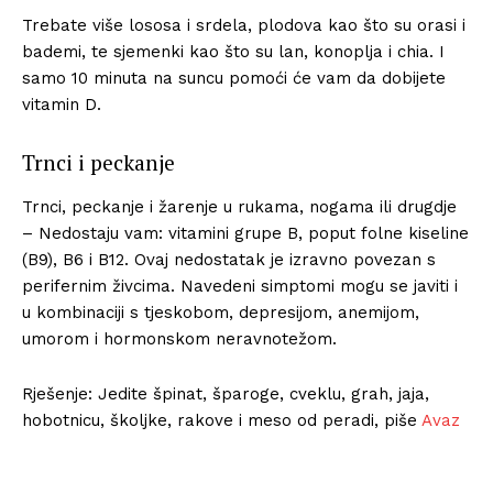
Trebate više lososa i srdela, plodova kao što su orasi i
bademi, te sjemenki kao što su lan, konoplja i chia. I
samo 10 minuta na suncu pomoći će vam da dobijete
vitamin D.
Trnci i peckanje
Trnci, peckanje i žarenje u rukama, nogama ili drugdje
– Nedostaju vam: vitamini grupe B, poput folne kiseline
(B9), B6 i B12. Ovaj nedostatak je izravno povezan s
perifernim živcima. Navedeni simptomi mogu se javiti i
u kombinaciji s tjeskobom, depresijom, anemijom,
umorom i hormonskom neravnotežom.
Rješenje: Jedite špinat, šparoge, cveklu, grah, jaja,
hobotnicu, školjke, rakove i meso od peradi, piše
Avaz