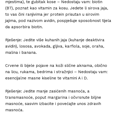
mjestima), te gubitak kose – Nedostaju vam: biotin
(B7), poznat kao vitamin za kosu. Jedete li sirova jaja,
to vas čini ranjivima jer protein prisutan u sirovim
jajima, pod nazivom avidin, pospješuje sposobnost tijela
da apsorbira biotin.
Rješenje: Jedite više kuhanih jaja (kuhanje deaktivira
avidin), lososa, avokada, gljiva, karfiola, soje, oraha,
malina i banana.
Crvene ili bijele pojave na koži slične aknama, obično
na licu, rukama, bedrima i stražnjici – Nedostaju vam:
esencijalne masne kiseline te vitamini A i D.
Rješenje: Jedite manje zasićenih masnoća, a
transmasnoće, poput margarina i očvrsnute biljne
masnoće, sasvim izbacite i povećajte unos zdravih
masnoća.