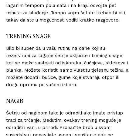
laganim tempom pola sata i na kraju odvojite pet
minuta za hlađenje. Tempo kojim šetate trebao bi biti
takav da ste u mogućnosti voditi kratke razgovore.
TRENING SNAGE
Bilo bi super da u vašu rutinu na dane koji su
rezervirani za lagane šetnje uključite i trening snage
koji se može sastojati od iskoraka, čučnjeva, sklekova i
planka. Možete koristiti samo vlastitu tjelesnu težinu, a
možete dodati i bučice, gume koje stvaraju otpor ili
drugu opremu po vašem izboru.
NAGIB
Šetnju od nagibom lako je odraditi ako imate pristup
traci za trčanje. Međutim, ovakav trening moguće je
odraditi i vani, u prirodi. Pronađite brdo u svom
susjedstvu i ponavljate uspon i spuštanje dok ne