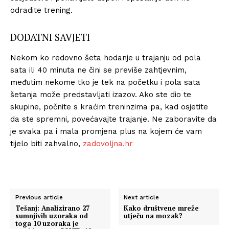
odradite trening.
DODATNI SAVJETI
Nekom ko redovno šeta hodanje u trajanju od pola
sata ili 40 minuta ne čini se previše zahtjevnim,
međutim nekome tko je tek na početku i pola sata
šetanja može predstavljati izazov. Ako ste dio te
skupine, počnite s kraćim treninzima pa, kad osjetite
da ste spremni, povećavajte trajanje. Ne zaboravite da
je svaka pa i mala promjena plus na kojem će vam
tijelo biti zahvalno,
zadovoljna.hr
Previous article
Next article
Tešanj: Analizirano 27
Kako društvene mreže
sumnjivih uzoraka od
utječu na mozak?
toga 10 uzoraka je