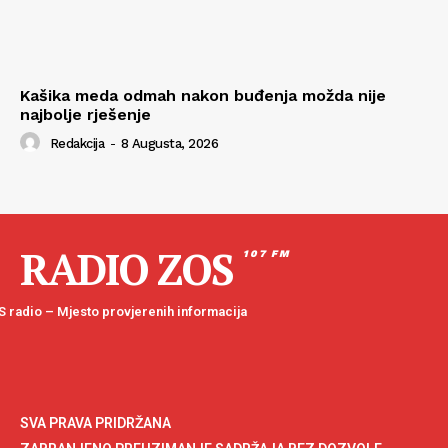
Kašika meda odmah nakon buđenja možda nije
najbolje rješenje
Redakcija
-
8 Augusta, 2026
RADIO ZOS
107 FM
 radio – Mjesto provjerenih informacija
SVA PRAVA PRIDRŽANA