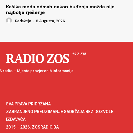
Kašika meda odmah nakon buđenja možda nije
najbolje rješenje
Redakcija
-
8 Augusta, 2026
RADIO ZOS
107 FM
 radio – Mjesto provjerenih informacija
SVA PRAVA PRIDRŽANA
ZABRANJENO PREUZIMANJE SADRŽAJA BEZ DOZVOLE
IZDAVAČA
2015. - 2026. ZOSRADIO.BA