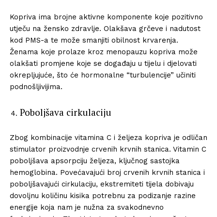
Kopriva ima brojne aktivne komponente koje pozitivno
utječu na žensko zdravlje. Olakšava grčeve i nadutost
kod PMS-a te može smanjiti obilnost krvarenja.
Ženama koje prolaze kroz menopauzu kopriva može
olakšati promjene koje se događaju u tijelu i djelovati
okrepljujuće, što će hormonalne “turbulencije” učiniti
podnošljivijima.
Poboljšava cirkulaciju
Zbog kombinacije vitamina C i željeza kopriva je odličan
stimulator proizvodnje crvenih krvnih stanica. Vitamin C
poboljšava apsorpciju željeza, ključnog sastojka
hemoglobina. Povećavajući broj crvenih krvnih stanica i
poboljšavajući cirkulaciju, ekstremiteti tijela dobivaju
dovoljnu količinu kisika potrebnu za podizanje razine
energije koja nam je nužna za svakodnevno