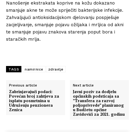
Nanošenje ekstrakata koprive na kožu dokazano
smanjuje akne te može spriječiti bakterijske infekcije.
Zahvaljujući antioksidacijskom djelovanju pospješuje
zacjeljivanje, smanjuje pojavu ožiljaka i mrljica od akni
te smanjuje pojavu znakova starenja poput bora i
staračkih mrlja.
TAGS
namirnice
zdravlje
Previous article
Next article
Zabrinjavajući podaci:
Javni poziv za dodjelu
Povećan broj zahtjeva za
općinskih podsticaja sa
isplatu posmrtnina u
”Transfera za razvoj
Udruženju penzionera
poljoprivrede” planiranog
Zenica
u Budžetu općine
Zavidovići za 2021. godinu