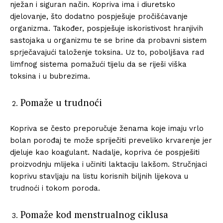
nježan i siguran način. Kopriva ima i diuretsko
djelovanje, što dodatno pospješuje pročišćavanje
organizma. Također, pospješuje iskoristivost hranjivih
sastojaka u organizmu te se brine da probavni sistem
sprječavajući taloženje toksina. Uz to, poboljšava rad
limfnog sistema pomažući tijelu da se riješi viška
toksina i u bubrezima.
Pomaže u trudnoći
Kopriva se često preporučuje ženama koje imaju vrlo
bolan porođaj te može spriječiti preveliko krvarenje jer
djeluje kao koagulant. Nadalje, kopriva će pospješiti
proizvodnju mlijeka i učiniti laktaciju lakšom. Stručnjaci
koprivu stavljaju na listu korisnih biljnih lijekova u
trudnoći i tokom poroda.
Pomaže kod menstrualnog ciklusa