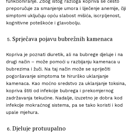
funkcioniranje. Zbog istog razloga kopriva se često
preporučuje za smanjenje umora i liječenje anemije, čiji
simptomi uključuju opću slabost mišića, iscrpljenost,
kognitivne poteškoće i glavobolju.
Sprječava pojavu bubrežnih kamenaca
Kopriva je poznati diuretik, ali na bubrege djeluje i na
drugi način – može pomoći u razbijanju kamenaca u
bubrezima i žuči. Na taj način može se spriječiti
pogoršavanje simptoma te hirurško uklanjanje
kamenaca. Kao moćno sredstvo za uklanjanje toksina,
kopriva štiti od infekcije bubrega i prekomjernog
zadržavanja tekućine. Nadalje, izuzetno je dobra kod
infekcije mokraćnog sistema, pa se tako koristi i kod
upale mjehura.
Djeluje protuupalno