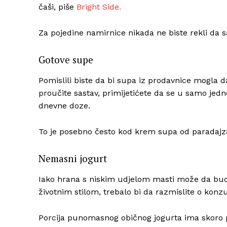
čaši, piše
Bright Side.
Za pojedine namirnice nikada ne biste rekli da 
Gotove supe
Pomislili biste da bi supa iz prodavnice mogla d
proučite sastav, primijetićete da se u samo jed
dnevne doze.
To je posebno često kod krem supa od paradajza 
Nemasni jogurt
Iako hrana s niskim udjelom masti može da bude
životnim stilom, trebalo bi da razmislite o konz
Porcija punomasnog običnog jogurta ima skoro 