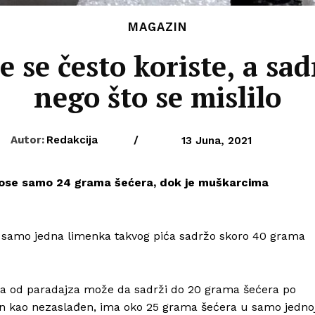
MAGAZIN
 se često koriste, a sad
nego što se mislilo
Autor:
Redakcija
/
13 Juna, 2021
nose samo 24 grama šećera, dok je muškarcima
, samo jedna limenka takvog pića sadržo skoro 40 grama
a od paradajza može da sadrži do 20 grama šećera po
čen kao nezaslađen, ima oko 25 grama šećera u samo jedno