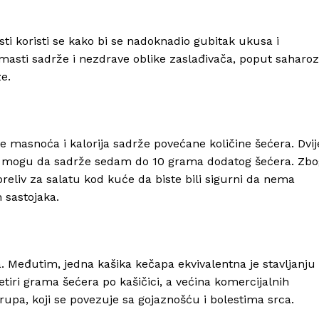
i koristi se kako bi se nadoknadio gubitak ukusa i
 masti sadrže i nezdrave oblike zaslađivača, poput saharo
e.
nje masnoća i kalorija sadrže povećane količine šećera. Dvij
ice mogu da sadrže sedam do 10 grama dodatog šećera. Zbo
reliv za salatu kod kuće da biste bili sigurni da nema
 sastojaka.
ta. Međutim, jedna kašika kečapa ekvivalentna je stavljanju
etiri grama šećera po kašičici, a većina komercijalnih
rupa, koji se povezuje sa gojaznošću i bolestima srca.