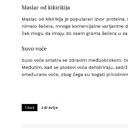
Maslac od kikirikija
Maslac od kikirikija je popularan izvor proteina. 
nimalo šećera, mnoge komercijalne varijantne 
čak mogu da imaju do osam grama šećera u sam
Suvo voće
Suvo voće smatra se zdravim međuobrokom. Ono 
Međutim, kad se plodovi voća dehidriraju, sadrža
smežurano voće, zbog čega su bogati prirodnim
zdravlje
TAGS