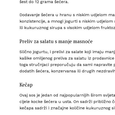
šest do 12 grama šećera.
Dodavanje šećera u hranu s niskim udjelom mast
konzistencije, a mnogi jogurti s niskim udjelom
ili kukuruznog sirupa s visokim udjelom fruktoz
Preliv za salatu s manje masnoće
Slično jogurtu, i prelivi za salate koji imaju ma
kašike omiljenog preliva za salatu iz prodavn
toga stručnjaci preporučuju da sami napravite p
dodatih šećera, konzervansa ili drugih nezdravih
Kečap
Ovaj sos je jedan od najpopularnijih širom svije
cijele kocke šećera u usta. On sadrži približno č
kečapa sadrži i značajne količine kukuruznog si