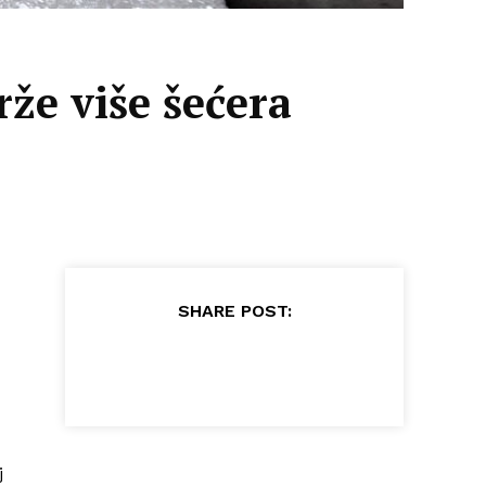
rže više šećera
SHARE POST:
j