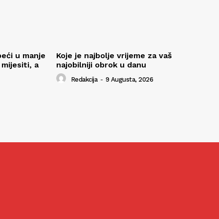
peći u manje
Koje je najbolje vrijeme za vaš
ijesiti, a
najobilniji obrok u danu
Redakcija
-
9 Augusta, 2026