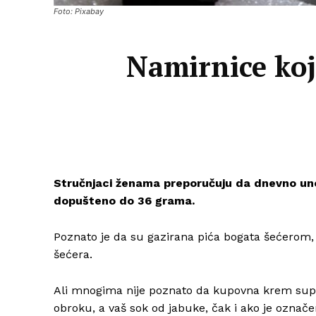
Foto: Pixabay
Namirnice koje
Stručnjaci ženama preporučuju da dnevno u
dopušteno do 36 grama.
Poznato je da su gazirana pića bogata šećerom
šećera.
Ali mnogima nije poznato da kupovna krem sup
obroku, a vaš sok od jabuke, čak i ako je ozna