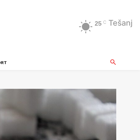
Tešanj
C
25
ORT