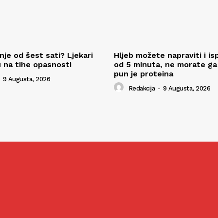
je od šest sati? Ljekari
Hljeb možete napraviti i is
 na tihe opasnosti
od 5 minuta, ne morate ga m
pun je proteina
9 Augusta, 2026
Redakcija
-
9 Augusta, 2026