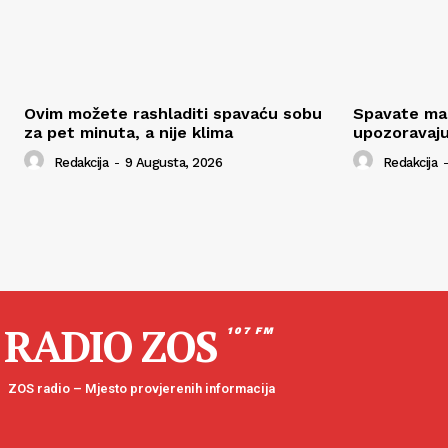
Ovim možete rashladiti spavaću sobu
Spavate man
za pet minuta, a nije klima
upozoravaju
Redakcija
-
9 Augusta, 2026
Redakcija
-
RADIO ZOS
107 FM
ZOS radio – Mjesto provjerenih informacija