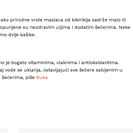
Iako prirodne vrste maslaca od kikirikija sadrže malo ili
dopunjene su nezdravim uljima i dodatim šećerima. Neke
o dvije kašike.
je bogato vitaminima, vlaknima i antioksidantima.
j vode se uklanja, ostavljajući sve šećere sabijenim u
 šećerima, piše
Buka