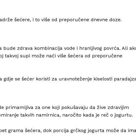
sadrže šećere, i to više od preporučene dnevne doze.
a bude zdrava kombinacija vode i hranljivog povrća. Ali ak
noj takvoj supi može naći više šećera od preporučene
gdje se šećer koristi za uravnoteženje kiselosti paradajza
 primamljiva za one koji pokušavaju da žive zdravijim
umiranje takvih namirnica, naročito kada je reč o jogurtu.
pet grama šećera, dok porcija grčkog jogurta može da ima