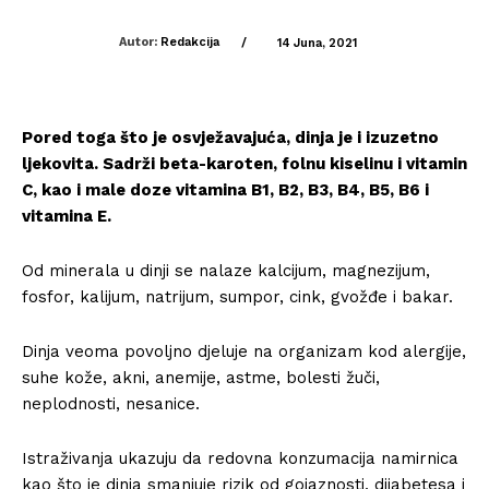
Autor:
Redakcija
/
14 Juna, 2021
Pored toga što je osvježavajuća, dinja je i izuzetno
ljekovita. Sadrži beta-karoten, folnu kiselinu i vitamin
C, kao i male doze vitamina B1, B2, B3, B4, B5, B6 i
vitamina E.
Od minerala u dinji se nalaze kalcijum, magnezijum,
fosfor, kalijum, natrijum, sumpor, cink, gvožđe i bakar.
Dinja veoma povoljno djeluje na organizam kod alergije,
suhe kože, akni, anemije, astme, bolesti žuči,
neplodnosti, nesanice.
Istraživanja ukazuju da redovna konzumacija namirnica
kao što je dinja smanjuje rizik od gojaznosti, dijabetesa i