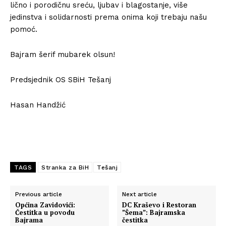
lično i porodičnu sreću, ljubav i blagostanje, više
jedinstva i solidarnosti prema onima koji trebaju našu
pomoć.
Bajram šerif mubarek olsun!
Predsjednik OS SBiH Tešanj
Hasan Handžić
TAGS
Stranka za BiH
Tešanj
Previous article
Next article
Općina Zavidovići:
DC Kraševo i Restoran
Čestitka u povodu
”Šema”: Bajramska
Bajrama
čestitka