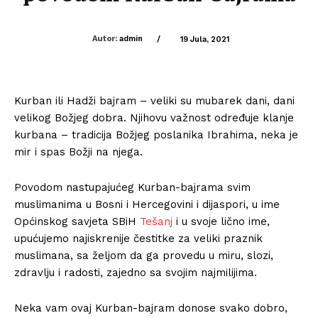
Autor:
admin
/
19 Jula, 2021
Kurban ili Hadži bajram – veliki su mubarek dani, dani
velikog Božjeg dobra. Njihovu važnost određuje klanje
kurbana – tradicija Božjeg poslanika Ibrahima, neka je
mir i spas Božji na njega.
Povodom nastupajućeg Kurban-bajrama svim
muslimanima u Bosni i Hercegovini i dijaspori, u ime
Općinskog savjeta SBiH
Tešanj
i u svoje lično ime,
upućujemo najiskrenije čestitke za veliki praznik
muslimana, sa željom da ga provedu u miru, slozi,
zdravlju i radosti, zajedno sa svojim najmilijima.
Neka vam ovaj Kurban-bajram donose svako dobro,