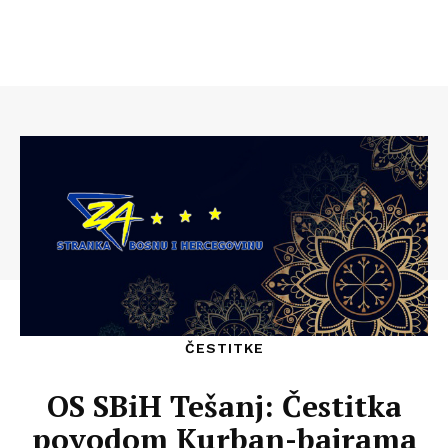
ČESTITKE
OS SBiH Tešanj: Čestitka
povodom Kurban-bajrama