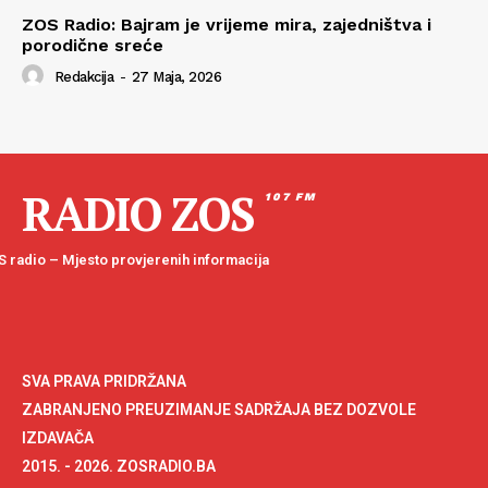
ZOS Radio: Bajram je vrijeme mira, zajedništva i
porodične sreće
Redakcija
-
27 Maja, 2026
RADIO ZOS
107 FM
 radio – Mjesto provjerenih informacija
SVA PRAVA PRIDRŽANA
ZABRANJENO PREUZIMANJE SADRŽAJA BEZ DOZVOLE
IZDAVAČA
2015. - 2026. ZOSRADIO.BA