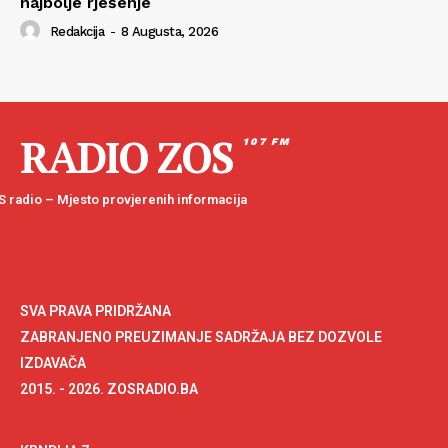
najbolje rješenje
Redakcija
-
8 Augusta, 2026
RADIO ZOS
107 FM
 radio – Mjesto provjerenih informacija
SVA PRAVA PRIDRŽANA
ZABRANJENO PREUZIMANJE SADRŽAJA BEZ DOZVOLE
IZDAVAČA
2015. - 2026. ZOSRADIO.BA