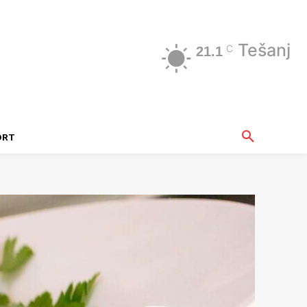
Tešanj
C
21.1
ORT