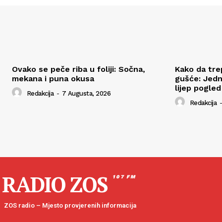
Ovako se peče riba u foliji: Sočna,
Kako da tre
mekana i puna okusa
gušće: Jedn
lijep pogled
Redakcija
-
7 Augusta, 2026
Redakcija
-
RADIO ZOS
107 FM
ZOS radio – Mjesto provjerenih informacija