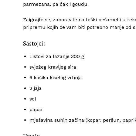
parmezana, pa čak i goudu.
Zaigrajte se, zaboravite na teški bešamel i u r
pripremu kojih će vam biti potrebno manje od 
Sastojci:
Listovi za lazanje 300 g
svježeg kravljeg sira
6 kašika kiselog vrhnja
2 jaja
sol
papar
mješavina suhih začina (kopar, peršun, papri