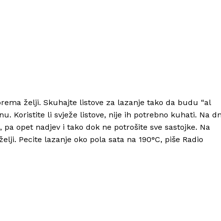
prema želji. Skuhajte listove za lazanje tako da budu “al
u. Koristite li svježe listove, nije ih potrebno kuhati. Na d
, pa opet nadjev i tako dok ne potrošite sve sastojke. Na
elji. Pecite lazanje oko pola sata na 190°C, piše Radio