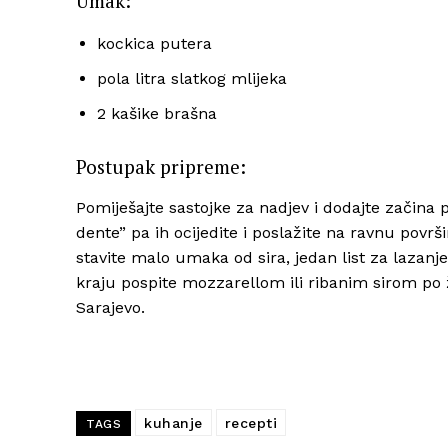
Umak:
kockica putera
pola litra slatkog mlijeka
2 kašike brašna
Postupak pripreme:
Pomiješajte sastojke za nadjev i dodajte začina 
dente” pa ih ocijedite i poslažite na ravnu površin
stavite malo umaka od sira, jedan list za lazanje
kraju pospite mozzarellom ili ribanim sirom po ž
Sarajevo.
kuhanje
recepti
TAGS