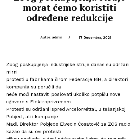
morat ćemo koristiti
određene redukcije
Autor:
admin
/
17 Decembra, 2021
Zbog poskupljenja industrijske struje danas su održani
mirni
protesti u fabrikama širom Federacije BiH, a direktori
kompanija su poručili da
neće moći nastaviti poslovati ukoliko potpišu nove
ugovore s Elektroprivredom.
Protesti su održani ispred ArcelorMittal, u tešanjskoj
Pobjedi, ali i kompanije
Madi. Direktor Pobjede Elvedin Ćosatović za ZOS radio
kazao da su ovi protesti
njihov posljednji signal odgovornim licima da razumiju