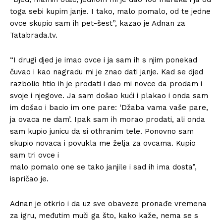
toga sebi kupim janje. I tako, malo pomalo, od te jedne
ovce skupio sam ih pet-šest”, kazao je Adnan za
Tatabrada.tv.
“I drugi djed je imao ovce i ja sam ih s njim ponekad
čuvao i kao nagradu mi je znao dati janje. Kad se djed
razbolio htio ih je prodati i dao mi novce da prodam i
svoje i njegove. Ja sam došao kući i plakao i onda sam
im došao i bacio im one pare: ‘Džaba vama vaše pare,
ja ovaca ne dam’. Ipak sam ih morao prodati, ali onda
sam kupio junicu da si othranim tele. Ponovno sam
skupio novaca i povukla me želja za ovcama. Kupio
sam tri ovce i
malo pomalo one se tako janjile i sad ih ima dosta”,
ispričao je.
Adnan je otkrio i da uz sve obaveze pronađe vremena
za igru, međutim muči ga što, kako kaže, nema se s