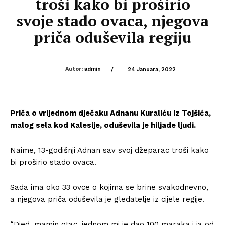
troši kako bi proširio
svoje stado ovaca, njegova
priča oduševila regiju
Autor:
admin
/
24 Januara, 2022
Priča o vrijednom dječaku Adnanu Kuraliću iz Tojšića,
malog sela kod Kalesije, oduševila je hiljade ljudi.
Naime, 13-godišnji Adnan sav svoj džeparac troši kako
bi proširio stado ovaca.
Sada ima oko 33 ovce o kojima se brine svakodnevno,
a njegova priča oduševila je gledatelje iz cijele regije.
“Djed, mamin otac, jednom mi je dao 100 maraka i ja od