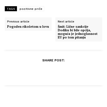
TAGS
pozitivne priče
Previous article
Next article
Pogođen rikošetom u lovu
Šmit: Lične sankcije
Dodiku bi bile opcija,
moguća je jednoglasnost
EU po tom pitanju
SHARE POST: