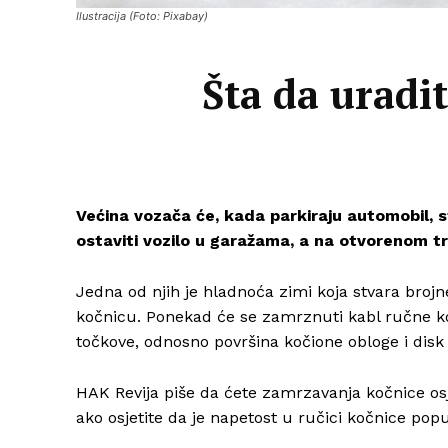
Ilustracija (Foto: Pixabay)
Šta da uradi
Većina vozača će, kada parkiraju automobil,
ostaviti vozilo u garažama, a na otvorenom tr
Jedna od njih je hladnoća zimi koja stvara br
kočnicu. Ponekad će se zamrznuti kabl ručne k
točkove, odnosno površina kočione obloge i disk 
HAK Revija piše da ćete zamrzavanja kočnice osj
ako osjetite da je napetost u ručici kočnice popu