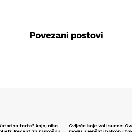
Povezani postovi
atarina torta” kojoj niko
Cvijeće koje voli sunce: Ov
ljeti: Recept za raskošnu
mogu uljepšati balkon i t