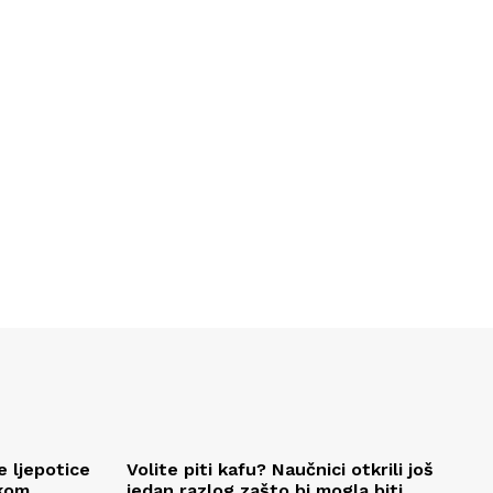
e ljepotice
Volite piti kafu? Naučnici otkrili još
okom
jedan razlog zašto bi mogla biti