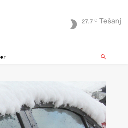
Tešanj
C
27.7
ORT