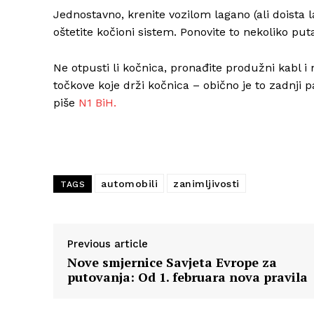
Jednostavno, krenite vozilom lagano (ali doista 
oštetite kočioni sistem. Ponovite to nekoliko put
Ne otpusti li kočnica, pronađite produžni kabl i
točkove koje drži kočnica – obično je to zadnji par
piše
N1 BiH.
automobili
zanimljivosti
TAGS
Previous article
Nove smjernice Savjeta Evrope za
putovanja: Od 1. februara nova pravila