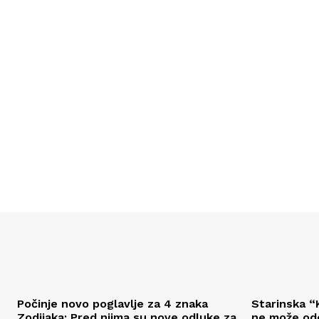
Počinje novo poglavlje za 4 znaka
Starinska “K
Zodijaka: Pred njima su nove odluke za
ne može odo