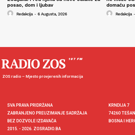
posao, dom i ljubav
domaću pos
Redakcija
-
6 Augusta, 2026
Redakcija
-
RADIO ZOS
107 FM
ZOS radio – Mjesto provjerenih informacija
SVA PRAVA PRIDRŽANA
KRNDIJA 7
ZABRANJENO PREUZIMANJE SADRŽAJA
74260 TEŠA
BEZ DOZVOLE IZDAVAČA
BOSNA I HE
2015. - 2026. ZOSRADIO.BA