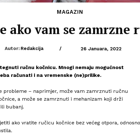
MAGAZIN
te ako vam se zamrzne 
Autor:
Redakcija
/
26 Januara, 2022
 stegnuti ručnu kočnicu. Mnogi nemaju mogućnost
eba računati i na vremenske (ne)prilike.
ojne probleme – naprimjer, može vam zamrznuti ručnu
očnice, a može se zamrznuti i mehanizam koji drži
ili bubanj.
etiti ako vratite ručicu kočnice bez većeg otpora, odnosn
stila.