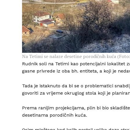
Na Tetimi se nalaze desetine porodičnih kuća (Foto: 
Rudnik soli na Tetimi kao potencijalni lokalite
gasne privrede iz oba bh. entiteta, a koji je ned
Tada je istaknuto da bi se o problematici snabdij
govoriti za vrijeme okruglog stola koji je planir
Prema ranijim projekcijama, plin bi bio skladišt
desetinama porodičnih kuća.
Osim mještana kod kojih postoji velika doza straha,