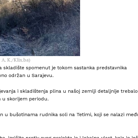
A. K./Klix.ba)
t za skladište spomenut je tokom sastanka predstavnika
avno održan u Sarajevu.
evanja i skladištenja plina u našoj zemlji detaljnije trebalo
an u skorijem periodu.
en u bušotinama rudnika soli na Tetimi, koji se nalazi međ
 izričito protiv ovog projekta je i lokalna vlast, koja je još