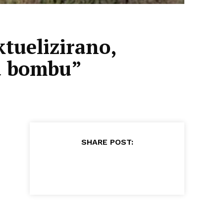
ktuelizirano,
nu bombu”
SHARE POST: