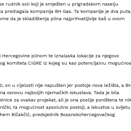
se rudnik soli koji je smješten u prigradskom naselju
ata predlagala kompanija BH Gas. Ta kompanije je dva puta
tome da je skladištenja plina najprihvatljivije baš u ovom
 Hercegovine plinom te iznalaska lokacije za njegovo
kog komiteta CIGRE iz kojeg su kao potencijalnu mogućnos
i, on u cijelosti nije napušten jer postoje nova ležišta, a B
na osnovu najboljih njemačkih iskustava. Tada je bila
nice za ovakav projekat, ali je ona poslije poništena te ni
nički, ta mogućnost apsolutno postoji, a iskustva u svijetu
Edhem Bičakčić, predsjednik Bosanskohercegovačkog