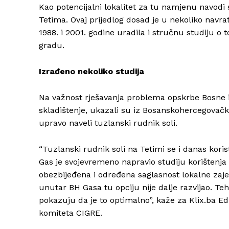
Kao potencijalni lokalitet za tu namjenu navodi 
Tetima. Ovaj prijedlog dosad je u nekoliko navr
1988. i 2001. godine uradila i stručnu studiju o 
gradu.
Izrađeno nekoliko studija
Na važnost rješavanja problema opskrbe Bosne i
skladištenje, ukazali su iz Bosanskohercegovač
upravo naveli tuzlanski rudnik soli.
“Tuzlanski rudnik soli na Tetimi se i danas korist
Gas je svojevremeno napravio studiju korištenja 
obezbijeđena i određena saglasnost lokalne zajed
unutar BH Gasa tu opciju nije dalje razvijao. Teh
pokazuju da je to optimalno”, kaže za Klix.ba 
komiteta CIGRE.