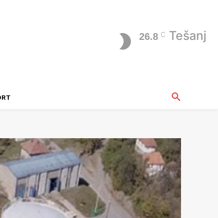
Tešanj
C
26.8
ORT