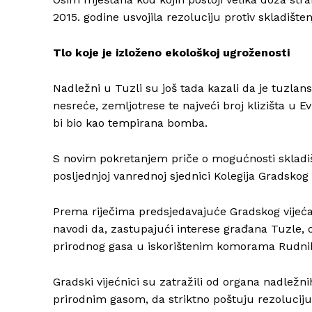
2015. godine usvojila rezoluciju protiv skladištenj
Tlo koje je izloženo ekološkoj ugroženosti
Nadležni u Tuzli su još tada kazali da je tuzlans
nesreće, zemljotrese te najveći broj klizišta u Ev
bi bio kao tempirana bomba.
S novim pokretanjem priče o mogućnosti skladište
posljednjoj vanrednoj sjednici Kolegija Gradskog 
Prema riječima predsjedavajuće Gradskog vijeća
navodi da, zastupajući interese građana Tuzle, o
prirodnog gasa u iskorištenim komorama Rudnika
Gradski vijećnici su zatražili od organa nadležni
prirodnim gasom, da striktno poštuju rezoluciju