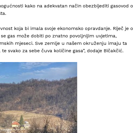
i mogućnosti kako na adekvatan način obezbijediti gasovod 
ta.
ktivnost koja bi imala svoje ekonomsko opravdanje. Riječ je o
da se gas može dobiti po znatno povoljnijim uvjetima,
 zimskih mjeseci. Sve zemlje u našem okruženju imaju ta
 te svako za sebe čuva količine gasa”, dodaje Bičakčić.