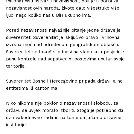
miliona) nisu ostvarili nezavisnost, dok je u borbi za
nezavisnost ovih naroda, živote dalo višestruko više
ljudi nego koliko nas u BiH ukupno ima.
Pored nezavisnosti najvažnije pitanje jedne države je
suverenitet. Suverenitet je isključivo pravo i vrhovna
izvršna moć nad određenom geografskom oblašću.
Suverenitet se također odnosi na vladu koja posjeduje
punu kontrolu nad sopstvenim poslovima unutar svoje
teritorije.
Suverenitet Bosne i Hercegovine pripada državi, a ne
entitetima ili kantonima.
Niko nikome nije poklonio nezavisnost i slobodu, za
državu se uvijek moralo izboriti. Stoga je potrebno da
svi svakodnevno radimo na tome da jačamo državne
institucije.