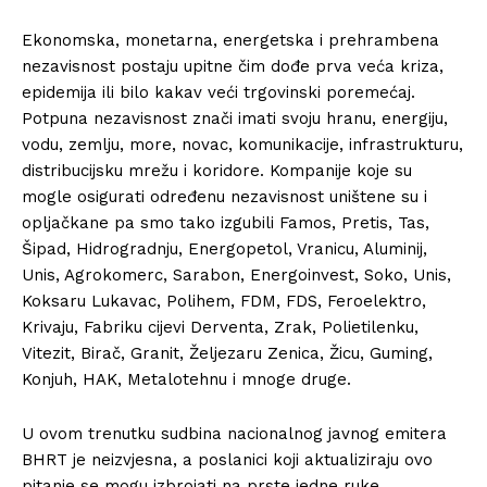
Ekonomska, monetarna, energetska i prehrambena
nezavisnost postaju upitne čim dođe prva veća kriza,
epidemija ili bilo kakav veći trgovinski poremećaj.
Potpuna nezavisnost znači imati svoju hranu, energiju,
vodu, zemlju, more, novac, komunikacije, infrastrukturu,
distribucijsku mrežu i koridore. Kompanije koje su
mogle osigurati određenu nezavisnost uništene su i
opljačkane pa smo tako izgubili Famos, Pretis, Tas,
Šipad, Hidrogradnju, Energopetol, Vranicu, Aluminij,
Unis, Agrokomerc, Sarabon, Energoinvest, Soko, Unis,
Koksaru Lukavac, Polihem, FDM, FDS, Feroelektro,
Krivaju, Fabriku cijevi Derventa, Zrak, Polietilenku,
Vitezit, Birač, Granit, Željezaru Zenica, Žicu, Guming,
Konjuh, HAK, Metalotehnu i mnoge druge.
U ovom trenutku sudbina nacionalnog javnog emitera
BHRT je neizvjesna, a poslanici koji aktualiziraju ovo
pitanje se mogu izbrojati na prste jedne ruke.