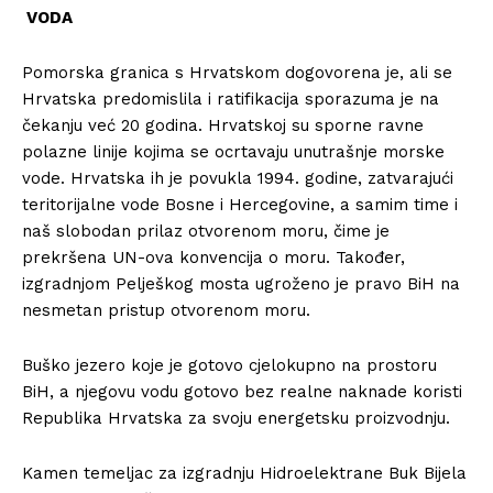
VODA
Pomorska granica s Hrvatskom dogovorena je, ali se
Hrvatska predomislila i ratifikacija sporazuma je na
čekanju već 20 godina. Hrvatskoj su sporne ravne
polazne linije kojima se ocrtavaju unutrašnje morske
vode. Hrvatska ih je povukla 1994. godine, zatvarajući
teritorijalne vode Bosne i Hercegovine, a samim time i
naš slobodan prilaz otvorenom moru, čime je
prekršena UN-ova konvencija o moru. Također,
izgradnjom Pelješkog mosta ugroženo je pravo BiH na
nesmetan pristup otvorenom moru.
Buško jezero koje je gotovo cjelokupno na prostoru
BiH, a njegovu vodu gotovo bez realne naknade koristi
Republika Hrvatska za svoju energetsku proizvodnju.
Kamen temeljac za izgradnju Hidroelektrane Buk Bijela