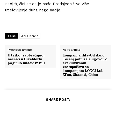
nacije), čini se da je naše Predsjedništvo više
utjelovljenje duha nego nacije.
TAGS
Anis Krivić
Previous article
Next article
U teškoj saobraćajnoj
Kompanija Hifa-Oil d.o.o.
nesreći u Dizeldorfu
Tešanj potpisala ugovor o
poginuo mladić iz BiH
ekskluzivnom
zastupništvu sa
kompanijom LONGI Ltd.
Xi'an, Shaanxi, China
SHARE POST: