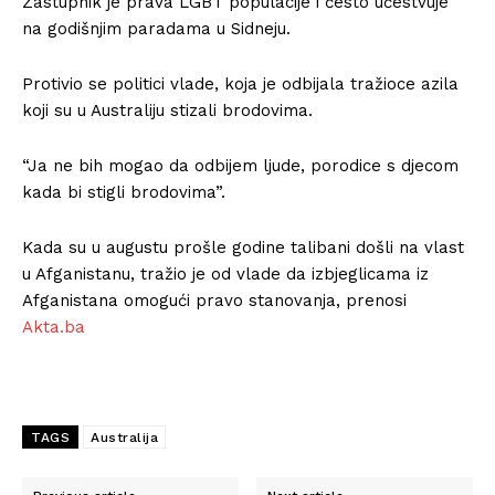
Zastupnik je prava LGBT populacije i često učestvuje
na godišnjim paradama u Sidneju.
Protivio se politici vlade, koja je odbijala tražioce azila
koji su u Australiju stizali brodovima.
“Ja ne bih mogao da odbijem ljude, porodice s djecom
kada bi stigli brodovima”.
Kada su u augustu prošle godine talibani došli na vlast
u Afganistanu, tražio je od vlade da izbjeglicama iz
Afganistana omogući pravo stanovanja, prenosi
Akta.ba
TAGS
Australija