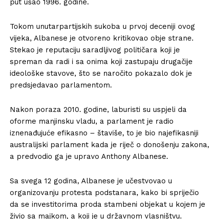
put ušao 1996. godine.
Tokom unutarpartijskih sukoba u prvoj deceniji ovog
vijeka, Albanese je otvoreno kritikovao obje strane.
Stekao je reputaciju saradljivog političara koji je
spreman da radi i sa onima koji zastupaju drugačije
ideološke stavove, što se naročito pokazalo dok je
predsjedavao parlamentom.
Nakon poraza 2010. godine, laburisti su uspjeli da
oforme manjinsku vladu, a parlament je radio
iznenađujuće efikasno – štaviše, to je bio najefikasniji
australijski parlament kada je riječ o donošenju zakona,
a predvodio ga je upravo Anthony Albanese.
Sa svega 12 godina, Albanese je učestvovao u
organizovanju protesta podstanara, kako bi spriječio
da se investitorima proda stambeni objekat u kojem je
živio sa majkom, a koji je u državnom vlasništvu.