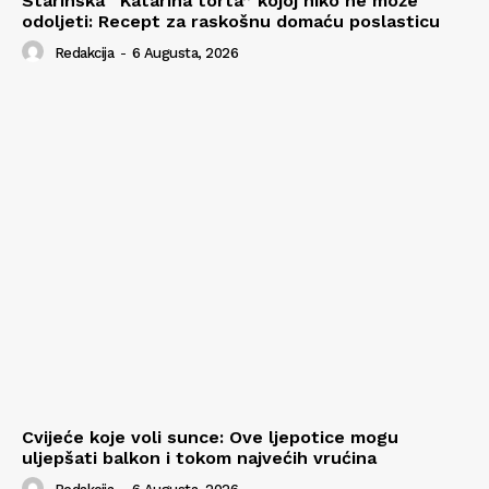
Starinska “Katarina torta” kojoj niko ne može
odoljeti: Recept za raskošnu domaću poslasticu
Redakcija
-
6 Augusta, 2026
Cvijeće koje voli sunce: Ove ljepotice mogu
uljepšati balkon i tokom najvećih vrućina