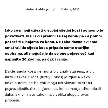
Autor:
Redakcija
/
3 Marta, 2023
Iako će mnogi uživati u svojoj sijedoj kosi i ponosno je
pokazivati, nisu svi spremni za taj korak pa će pomoć
potražiti u bojama za kosu. Ne tako davno svi smo
smatrali da sijeda kosa pripada samo starijim
osobama, ali moguće je da se one pojave već kad
napunite 20 godina, pa čak i ranije.
Dakle sijeda kosa ne mora biti znak starenja, a dr.
Kirtli Parker Džons (Kirtly Jones) je izjavila kako
neke autoimune bolesti mogu uzrokovati preranu
pojavu sijedih. Stres, genetika, konzumacija alkohola ili
duhanski dim isto tako imaju veliku ulogu u ovom
procesu.