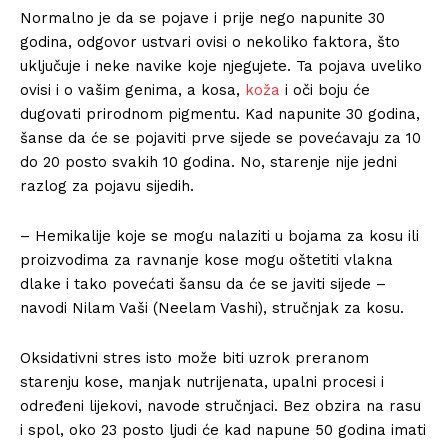
Normalno je da se pojave i prije nego napunite 30
godina, odgovor ustvari ovisi o nekoliko faktora, što
uključuje i neke navike koje njegujete. Ta pojava uveliko
ovisi i o vašim genima, a kosa,
koža
i oči boju će
dugovati prirodnom pigmentu. Kad napunite 30 godina,
šanse da će se pojaviti prve sijede se povećavaju za 10
do 20 posto svakih 10 godina. No, starenje nije jedni
razlog za pojavu sijedih.
– Hemikalije koje se mogu nalaziti u bojama za kosu ili
proizvodima za ravnanje kose mogu oštetiti vlakna
dlake i tako povećati šansu da će se javiti sijede –
navodi Nilam Vaši (Neelam Vashi), stručnjak za kosu.
Oksidativni stres isto može biti uzrok preranom
starenju kose, manjak nutrijenata, upalni procesi i
određeni lijekovi, navode stručnjaci. Bez obzira na rasu
i spol, oko 23 posto ljudi će kad napune 50 godina imati