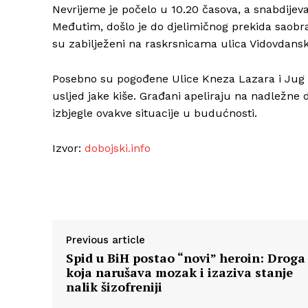
Nevrijeme je počelo u 10.20 časova, a snabdijev
Međutim, došlo je do djelimičnog prekida saobrać
su zabilježeni na raskrsnicama ulica Vidovdans
Posebno su pogođene Ulice Kneza Lazara i Jug 
usljed jake kiše. Građani apeliraju na nadležne 
izbjegle ovakve situacije u budućnosti.
Izvor:
dobojski.info
Previous article
Spid u BiH postao “novi” heroin: Droga
koja narušava mozak i izaziva stanje
nalik šizofreniji