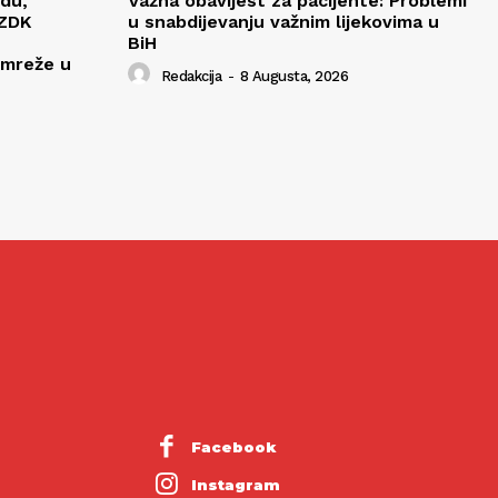
edu,
Važna obavijest za pacijente: Problemi
 ZDK
u snabdijevanju važnim lijekovima u
BiH
 mreže u
Redakcija
-
8 Augusta, 2026
Facebook
Instagram