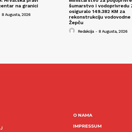
H: Hrvatska pravi
Ministarstvo za poljoprivr
centar na granici
šumarstvo i vodoprivredu
osiguralo 149.382 KM za
8 Augusta, 2026
rekonstrukciju vodovodne
Žepču
Redakcija
-
8 Augusta, 2026
O NAMA
IMPRESSUM
NJ