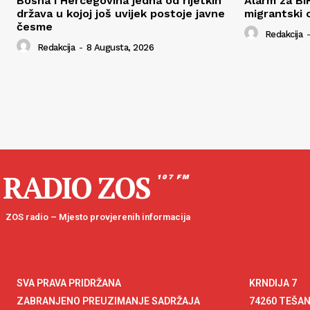
Bosna i Hercegovina jedna od rijetkih
Alarm za Bi
država u kojoj još uvijek postoje javne
migrantski 
česme
Redakcija
-
Redakcija
-
8 Augusta, 2026
RADIO ZOS
107 FM
ZOS radio – Mjesto provjerenih informacija
SVA PRAVA PRIDRŽANA
KRNDIJA 7
ZABRANJENO PREUZIMANJE SADRŽAJA
74260 TEŠA