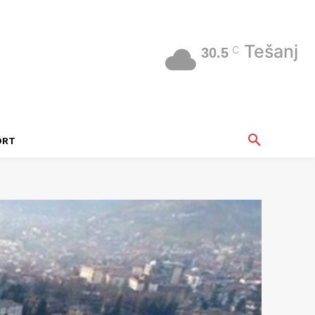
Tešanj
C
30.5
ORT